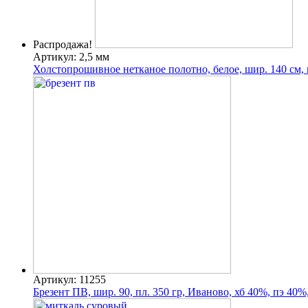
Распродажа!
Артикул: 2,5 мм
Холстопрошивное нетканое полотно, белое, шир. 140 см, п
Артикул: 11255
Брезент ПВ, шир. 90, пл. 350 гр, Иваново, хб 40%, пэ 40