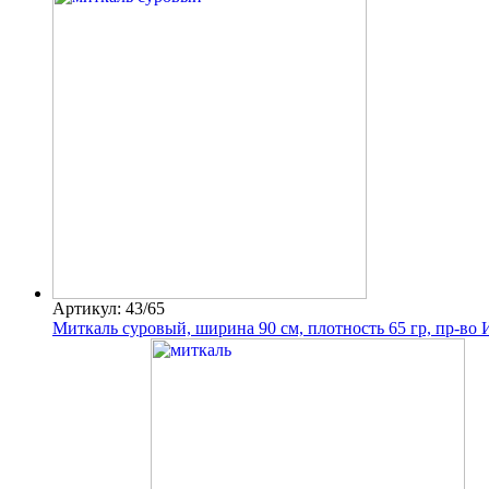
Артикул: 43/65
Миткаль суровый, ширина 90 см, плотность 65 гр, пр-во