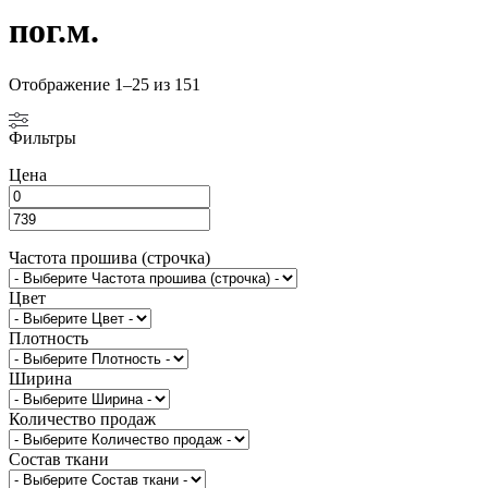
пог.м.
Отображение 1–25 из 151
Фильтры
Цена
Частота прошива (строчка)
Цвет
Плотность
Ширина
Количество продаж
Состав ткани