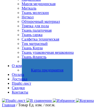
Марля медицинская
Миткаль
Ткань молескин
Неткол
Обтирочный материал
Тряпка для пола
Ткань палаточная
Ткань саржа
Салфетка техническая
Тик матрасный
Ткань Кирза
Ткань упаковочная мешковина
Ткань фланель
Холстопрошивное полотно
О компании
Карта предприятия
Оплата
Доставка
Прайс-лист
Скидки
Контакты
Главная
/ Товар Ед. изм. / пог.м.