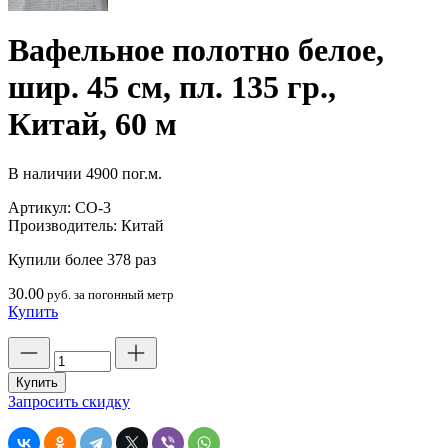
Вафельное полотно белое,
шир. 45 см, пл. 135 гр.,
Китай, 60 м
В наличии
4900 пог.м.
Артикул:
CO-3
Производитель:
Китай
Купили более 378 раз
30.00
руб. за погонный метр
Купить
Количество
товара
Вафельное
Купить
полотно
Запросить скидку
белое,
шир.