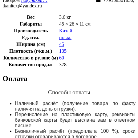
товаром
покупают
…
☎
+79158301830,
tkanitex@yandex.ru
Вес
3.6 кг
Габариты
45 × 26 × 11 см
Производитель
Китай
Ед. изм.
пог.м.
Ширина (см)
45
Плотность (г/кв.м.)
135
Количество в рулоне (м)
60
Количество продаж
378
Оплата
Способы оплаты
Наличный расчёт (получение товара по факту
наличия на день отгрузки).
Перечисление на пластиковую карту, реквизиты
банковской карты будет выслана вам в ответном
письме.
Безналичный расчёт (предоплата 100 %), сроки
отгрузки оговариваются в договоре.