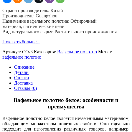
45
см,
Страна производитель: Китай
пл.
Производитель: Guangzhou
135
Назначение вафельного полотна: Обтирочный
гр.,
материал, гигиенические цели
Китай,
Вид натурального сырья: Растительного происхождения
60
м
Показать больше...
Артикул:
CO-3
Категория:
Вафельное полотно
Метка:
вафельное полотно
Описание
Детали
Оплата
Доставка
Отзывы (0)
Вафельное полотно белое: особенности и
преимущества
Вафельное полотно белое является незаменимым материалом,
обладающим множеством полезных свойств. Оно идеально
подходит для изготовления различных товаров, например,