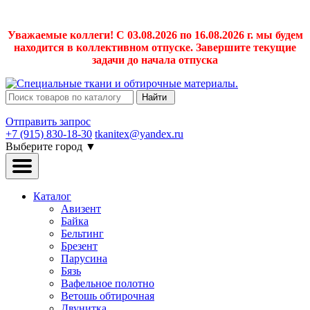
Уважаемые коллеги! С 03.08.2026 по 16.08.2026 г. мы будем
находится в коллективном отпуске. Завершите текущие
задачи до начала отпуска
Найти
Отправить запрос
+7 (915) 830-18-30
tkanitex@yandex.ru
Выберите город
▼
Каталог
Авизент
Байка
Бельтинг
Брезент
Парусина
Бязь
Вафельное полотно
Ветошь обтирочная
Двунитка