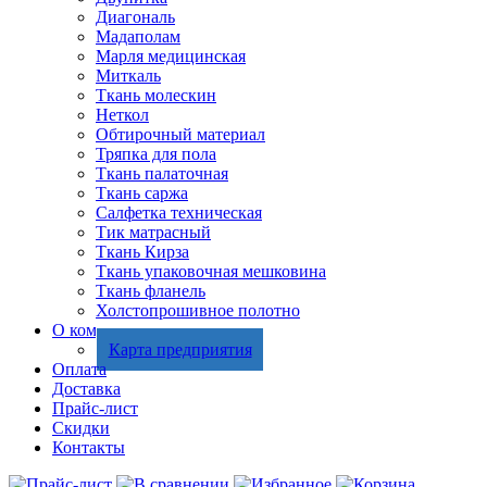
Диагональ
Мадаполам
Марля медицинская
Миткаль
Ткань молескин
Неткол
Обтирочный материал
Тряпка для пола
Ткань палаточная
Ткань саржа
Салфетка техническая
Тик матрасный
Ткань Кирза
Ткань упаковочная мешковина
Ткань фланель
Холстопрошивное полотно
О компании
Карта предприятия
Оплата
Доставка
Прайс-лист
Скидки
Контакты