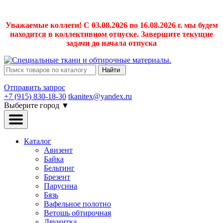
Уважаемые коллеги! С 03.08.2026 по 16.08.2026 г. мы будем
находится в коллективном отпуске. Завершите текущие
задачи до начала отпуска
Найти
Отправить запрос
+7 (915) 830-18-30
tkanitex@yandex.ru
Выберите город
▼
Каталог
Авизент
Байка
Бельтинг
Брезент
Парусина
Бязь
Вафельное полотно
Ветошь обтирочная
Двунитка