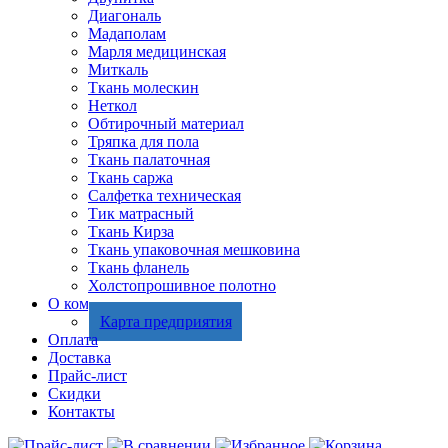
Диагональ
Мадаполам
Марля медицинская
Миткаль
Ткань молескин
Неткол
Обтирочный материал
Тряпка для пола
Ткань палаточная
Ткань саржа
Салфетка техническая
Тик матрасный
Ткань Кирза
Ткань упаковочная мешковина
Ткань фланель
Холстопрошивное полотно
О компании
Карта предприятия
Оплата
Доставка
Прайс-лист
Скидки
Контакты