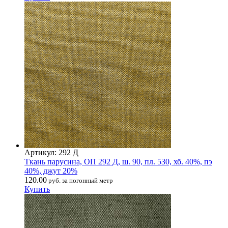
Артикул: 292 Д
Ткань парусина, ОП 292 Д, ш. 90, пл. 530, хб. 40%, пэ
40%, джут 20%
120.00
руб. за погонный метр
Купить