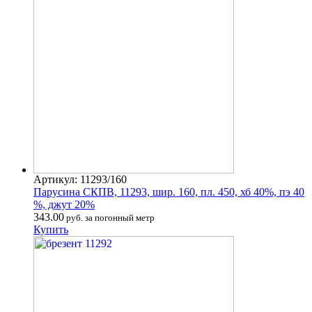
Артикул: 11293/160
Парусина СКПВ, 11293, шир. 160, пл. 450, хб 40%, пэ 40
%, джут 20%
343.00
руб. за погонный метр
Купить