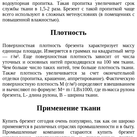
водоупорная пропитка. Такая пропитка увеличивает срок
службы ткани в 1,5-2 раза. Брезент с такой пропиткой чаще
всего используют в сложных метеоусловиях (в помещениях с
повышенной влажностью).
Плотность
Поверхностная плотность брезента характеризует массу
единицы площади. Измеряется в граммах на квадратный метр
— г/м². Еще поверхностная плотность зависит от числа
уточных и основных нитей приходящихся на 100 мм ткани.
Чем больше число таких нитей, тем больше плотность ткани.
Также плотность увеличивается за счет окончательной
отделки (пропитка, крашение, аппретирование). Фактическую
поверхностную плотность М (г/м²) определяют взвешиванием
и вычисляют по формуле: М= m / LBх1000, где m-масса рулона
брезента, L- длина рулона, B – ширина ткани.
Применение ткани
Купить брезент сегодня очень популярно, так как он широко
применяется в различных отраслях промышленности и в быту.
Промышленные компании стараются купить брезент