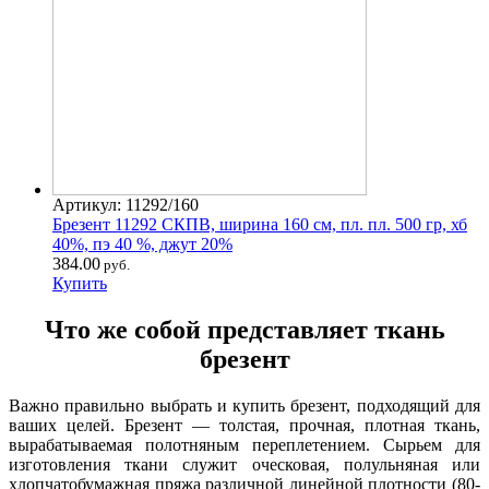
Артикул: 11292/160
Брезент 11292 СКПВ, ширина 160 см, пл. пл. 500 гр, хб
40%, пэ 40 %, джут 20%
384.00
руб.
Купить
Что же собой представляет ткань
брезент
Важно правильно выбрать и купить брезент, подходящий для
ваших целей. Брезент — толстая, прочная, плотная ткань,
вырабатываемая полотняным переплетением. Сырьем для
изготовления ткани служит оческовая, полульняная или
хлопчатобумажная пряжа различной линейной плотности (80-