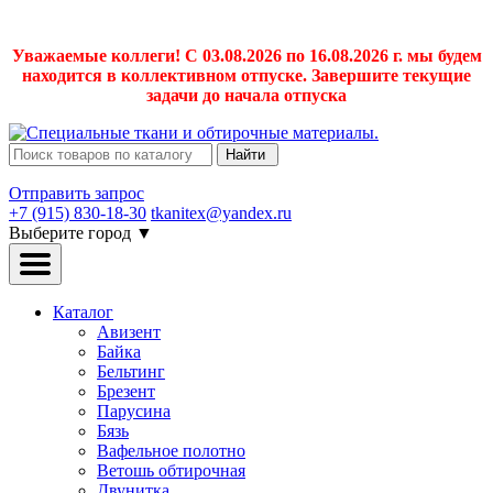
Уважаемые коллеги! С 03.08.2026 по 16.08.2026 г. мы будем
находится в коллективном отпуске. Завершите текущие
задачи до начала отпуска
Найти
Отправить запрос
+7 (915) 830-18-30
tkanitex@yandex.ru
Выберите город
▼
Каталог
Авизент
Байка
Бельтинг
Брезент
Парусина
Бязь
Вафельное полотно
Ветошь обтирочная
Двунитка