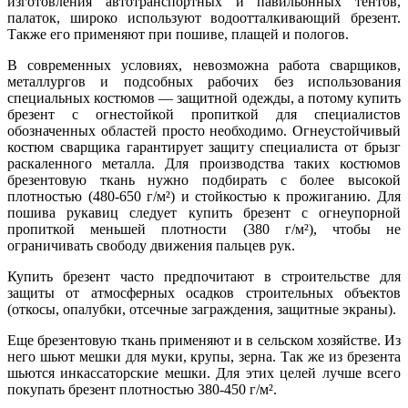
изготовления автотранспортных и павильонных тентов,
палаток, широко используют водоотталкивающий брезент.
Также его применяют при пошиве, плащей и пологов.
В современных условиях, невозможна работа сварщиков,
металлургов и подсобных рабочих без использования
специальных костюмов — защитной одежды, а потому купить
брезент с огнестойкой пропиткой для специалистов
обозначенных областей просто необходимо. Огнеустойчивый
костюм сварщика гарантирует защиту специалиста от брызг
раскаленного металла. Для производства таких костюмов
брезентовую ткань нужно подбирать с более высокой
плотностью (480-650 г/м²) и стойкостью к прожиганию. Для
пошива рукавиц следует купить брезент с огнеупорной
пропиткой меньшей плотности (380 г/м²), чтобы не
ограничивать свободу движения пальцев рук.
Купить брезент часто предпочитают в строительстве для
защиты от атмосферных осадков строительных объектов
(откосы, опалубки, отсечные заграждения, защитные экраны).
Еще брезентовую ткань применяют и в сельском хозяйстве. Из
него шьют мешки для муки, крупы, зерна. Так же из брезента
шьются инкассаторские мешки. Для этих целей лучше всего
покупать брезент плотностью 380-450 г/м².