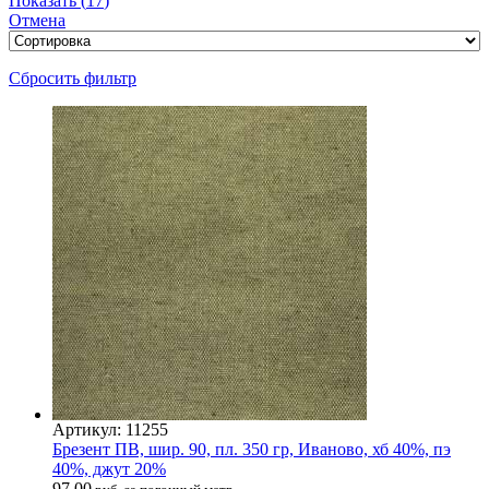
Показать
(
17
)
Отмена
Сбросить фильтр
Артикул: 11255
Брезент ПВ, шир. 90, пл. 350 гр, Иваново, хб 40%, пэ
40%, джут 20%
97.00