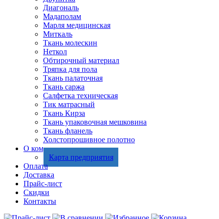
Диагональ
Мадаполам
Марля медицинская
Миткаль
Ткань молескин
Неткол
Обтирочный материал
Тряпка для пола
Ткань палаточная
Ткань саржа
Салфетка техническая
Тик матрасный
Ткань Кирза
Ткань упаковочная мешковина
Ткань фланель
Холстопрошивное полотно
О компании
Карта предприятия
Оплата
Доставка
Прайс-лист
Скидки
Контакты