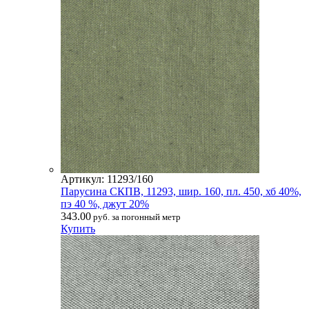
Артикул: 11293/160
Парусина СКПВ, 11293, шир. 160, пл. 450, хб 40%,
пэ 40 %, джут 20%
343.00
руб. за погонный метр
Купить