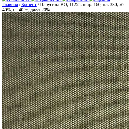
Главная
/
Брезент
/ Парусина ВО, 11255, шир. 160, пл. 380, хб
40%, пэ 40 %, джут 20%