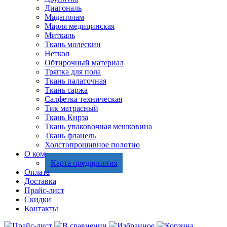
Диагональ
Мадаполам
Марля медицинская
Миткаль
Ткань молескин
Неткол
Обтирочный материал
Тряпка для пола
Ткань палаточная
Ткань саржа
Салфетка техническая
Тик матрасный
Ткань Кирза
Ткань упаковочная мешковина
Ткань фланель
Холстопрошивное полотно
О компании
Карта предприятия
Оплата
Доставка
Прайс-лист
Скидки
Контакты