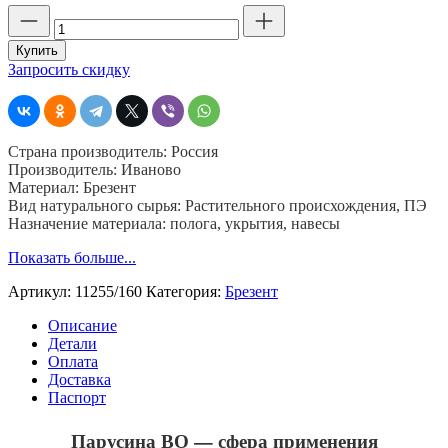
Количество
товара
Парусина
Купить
ВО,
Запросить скидку
11255,
шир.
160,
пл.
Страна производитель: Россия
380,
Производитель: Иваново
хб
Материал: Брезент
40%,
Вид натурального сырья: Растительного происхождения, ПЭ
пэ
Назначение материала: полога, укрытия, навесы
40
%,
Показать больше...
джут
20%
Артикул:
11255/160
Категория:
Брезент
Описание
Детали
Оплата
Доставка
Паспорт
Парусина ВО — сфера применения