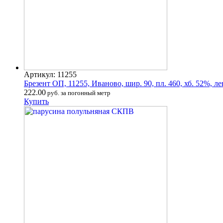
Артикул: 11255
Брезент ОП, 11255, Иваново, шир. 90, пл. 460, хб. 52%, ле
222.00
руб. за погонный метр
Купить