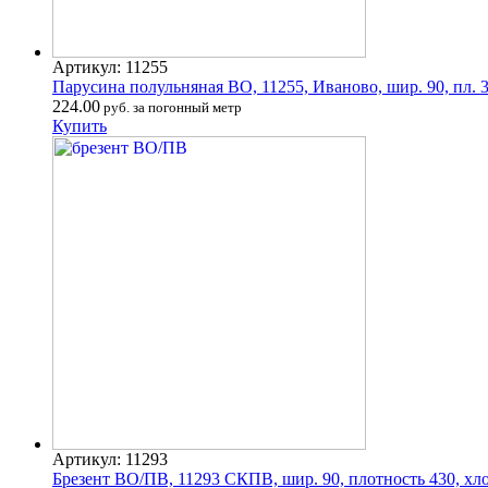
Артикул: 11255
Парусина полульняная ВО, 11255, Иваново, шир. 90, пл. 38
224.00
руб. за погонный метр
Купить
Артикул: 11293
Брезент ВО/ПВ, 11293 СКПВ, шир. 90, плотность 430, хл