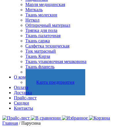
Марля медицинская
Миткаль
Ткань молескин
Неткол
Обтирочный материал
Тряпка для пола
Ткань палаточная
Ткань саржа
Салфетка техническая
Тик матрасный
Ткань Кирза
Ткань упаковочная мешковина
Ткань фланель
Холстопрошивное полотно
О компании
Карта предприятия
Оплата
Доставка
Прайс-лист
Скидки
Контакты
Главная
/ Парусина