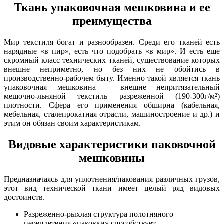
Ткань упаковочная мешковина и ее
преимущества
Мир текстиля богат и разнообразен. Среди его тканей есть
нарядные «в пир», есть что подобрать «в мир». И есть еще
скромный класс технических тканей, существование которых
внешне неприметно, но без них не обойтись в
производственно-рабочем быту. Именно такой является ткань
упаковочная мешковина – внешне непритязательный
мешочно-льняной текстиль разреженной (190-300г/м²)
плотности. Сфера его применения обширна (кабельная,
мебельная, сталепрокатная отрасли, машиностроение и др.) и
этим он обязан своим характеристикам.
Видовые характеристики паковочной
мешковины
Предназначаясь для уплотнения/пакования различных грузов,
этот вид технической ткани имеет целый ряд видовых
достоинств.
Разреженно-рыхлая структура полотняного
переплетения «паковки» способствует