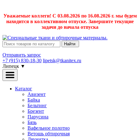
Уважаемые коллеги! С 03.08.2026 по 16.08.2026 г. мы будем
находится в коллективном отпуске. Завершите текущие
задачи до начала отпуска
Найти
Отправить запрос
+7 (915) 830-18-30
lipetsk@tkanitex.ru
Липецк
▼
Каталог
Авизент
Байка
Бельтинг
Брезент
Парусина
Бязь
Вафельное полотно
Ветошь обтирочная
Двунитка