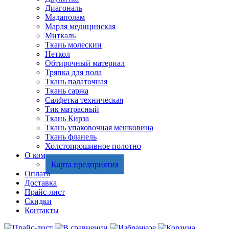
Диагональ
Мадаполам
Марля медицинская
Миткаль
Ткань молескин
Неткол
Обтирочный материал
Тряпка для пола
Ткань палаточная
Ткань саржа
Салфетка техническая
Тик матрасный
Ткань Кирза
Ткань упаковочная мешковина
Ткань фланель
Холстопрошивное полотно
О компании
Карта предприятия
Оплата
Доставка
Прайс-лист
Скидки
Контакты