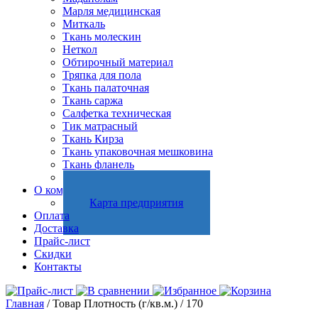
Марля медицинская
Миткаль
Ткань молескин
Неткол
Обтирочный материал
Тряпка для пола
Ткань палаточная
Ткань саржа
Салфетка техническая
Тик матрасный
Ткань Кирза
Ткань упаковочная мешковина
Ткань фланель
Холстопрошивное полотно
О компании
Карта предприятия
Оплата
Доставка
Прайс-лист
Скидки
Контакты
Главная
/ Товар Плотность (г/кв.м.) / 170