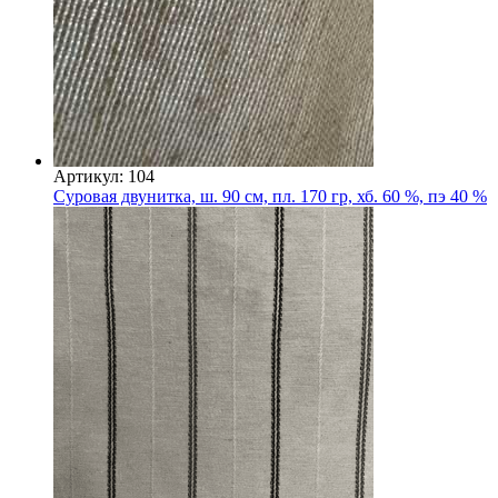
Артикул: 104
Суровая двунитка, ш. 90 см, пл. 170 гр, хб. 60 %, пэ 40 %