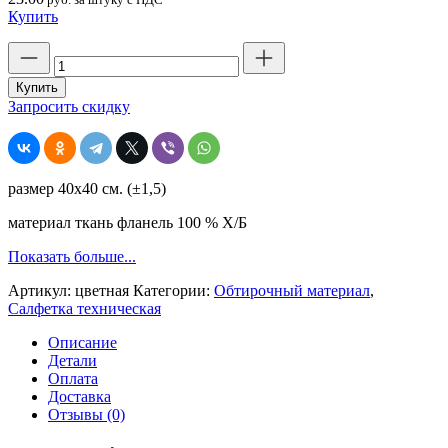
Купить
Количество
товара
Салфетка
Купить
техническая,
Запросить скидку
бесшовная,
фланель,
цветная,
40х40,
размер 40х40 см. (±1,5)
плотность
170,
материал ткань фланель 100 % Х/Б
хб
100
Показать больше...
%
Артикул:
цветная
Категории:
Обтирочный материал
,
Салфетка техническая
Описание
Детали
Оплата
Доставка
Отзывы (0)