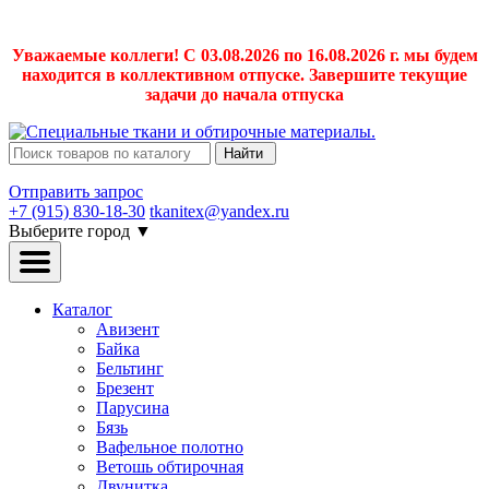
Уважаемые коллеги! С 03.08.2026 по 16.08.2026 г. мы будем
находится в коллективном отпуске. Завершите текущие
задачи до начала отпуска
Найти
Отправить запрос
+7 (915) 830-18-30
tkanitex@yandex.ru
Выберите город
▼
Каталог
Авизент
Байка
Бельтинг
Брезент
Парусина
Бязь
Вафельное полотно
Ветошь обтирочная
Двунитка