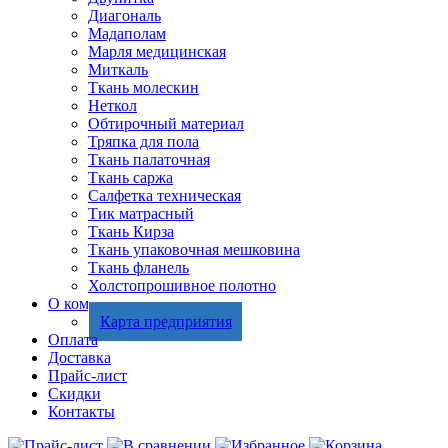
Диагональ
Мадаполам
Марля медицинская
Миткаль
Ткань молескин
Неткол
Обтирочный материал
Тряпка для пола
Ткань палаточная
Ткань саржа
Салфетка техническая
Тик матрасный
Ткань Кирза
Ткань упаковочная мешковина
Ткань фланель
Холстопрошивное полотно
О компании
Карта предприятия
Оплата
Доставка
Прайс-лист
Скидки
Контакты