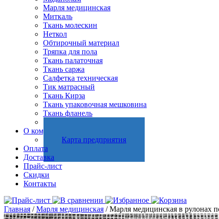
Марля медицинская
Миткаль
Ткань молескин
Неткол
Обтирочный материал
Тряпка для пола
Ткань палаточная
Ткань саржа
Салфетка техническая
Тик матрасный
Ткань Кирза
Ткань упаковочная мешковина
Ткань фланель
Холстопрошивное полотно
О компании
Карта предприятия
Оплата
Доставка
Прайс-лист
Скидки
Контакты
Главная
/
Марля медицинская
/ Марля медицинская в рулонах по 