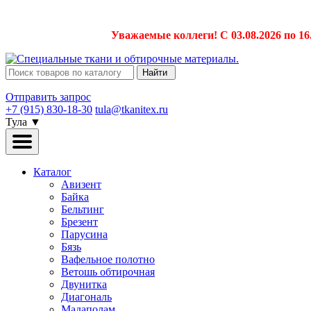
Уважаемые коллеги! С 03.08.2026 по 16
Найти
Отправить запрос
+7 (915) 830-18-30
tula@tkanitex.ru
Тула
▼
Каталог
Авизент
Байка
Бельтинг
Брезент
Парусина
Бязь
Вафельное полотно
Ветошь обтирочная
Двунитка
Диагональ
Мадаполам