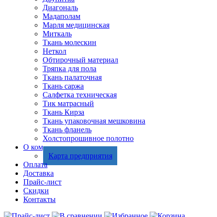
Диагональ
Мадаполам
Марля медицинская
Миткаль
Ткань молескин
Неткол
Обтирочный материал
Тряпка для пола
Ткань палаточная
Ткань саржа
Салфетка техническая
Тик матрасный
Ткань Кирза
Ткань упаковочная мешковина
Ткань фланель
Холстопрошивное полотно
О компании
Карта предприятия
Оплата
Доставка
Прайс-лист
Скидки
Контакты