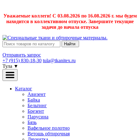
Уважаемые коллеги! С 03.08.2026 по 16.08.2026 г. мы будем
находится в коллективном отпуске. Завершите текущие
задачи до начала отпуска
Найти
Отправить запрос
+7 (915) 830-18-30
tula@tkanitex.ru
Тула
▼
Каталог
Авизент
Байка
Бельтинг
Брезент
Парусина
Бязь
Вафельное полотно
Ветошь обтирочная
Двунитка