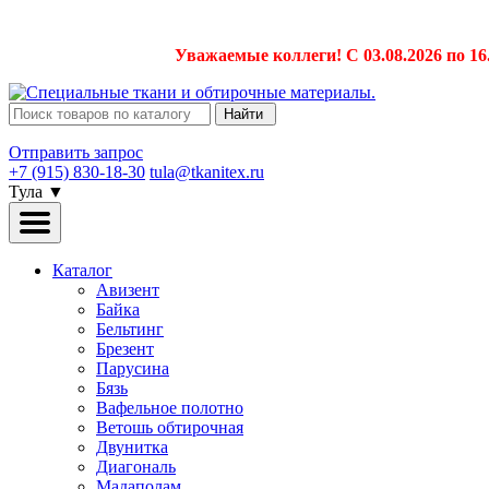
Уважаемые коллеги! С 03.08.2026 по 16
Найти
Отправить запрос
+7 (915) 830-18-30
tula@tkanitex.ru
Тула
▼
Каталог
Авизент
Байка
Бельтинг
Брезент
Парусина
Бязь
Вафельное полотно
Ветошь обтирочная
Двунитка
Диагональ
Мадаполам