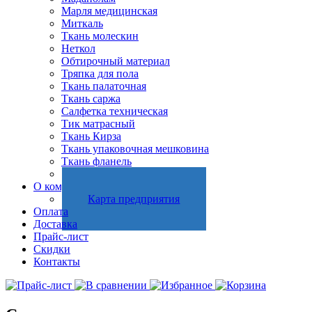
Марля медицинская
Миткаль
Ткань молескин
Неткол
Обтирочный материал
Тряпка для пола
Ткань палаточная
Ткань саржа
Салфетка техническая
Тик матрасный
Ткань Кирза
Ткань упаковочная мешковина
Ткань фланель
Холстопрошивное полотно
О компании
Карта предприятия
Оплата
Доставка
Прайс-лист
Скидки
Контакты