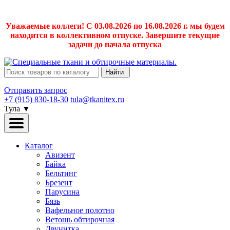
Уважаемые коллеги! С 03.08.2026 по 16.08.2026 г. мы будем
находится в коллективном отпуске. Завершите текущие
задачи до начала отпуска
Найти
Отправить запрос
+7 (915) 830-18-30
tula@tkanitex.ru
Тула
▼
Каталог
Авизент
Байка
Бельтинг
Брезент
Парусина
Бязь
Вафельное полотно
Ветошь обтирочная
Двунитка