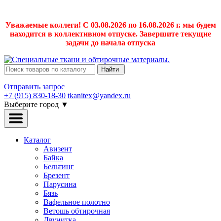
Уважаемые коллеги! С 03.08.2026 по 16.08.2026 г. мы будем
находится в коллективном отпуске. Завершите текущие
задачи до начала отпуска
Найти
Отправить запрос
+7 (915) 830-18-30
tkanitex@yandex.ru
Выберите город
▼
Каталог
Авизент
Байка
Бельтинг
Брезент
Парусина
Бязь
Вафельное полотно
Ветошь обтирочная
Двунитка