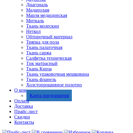
Диагональ
Мадаполам
Марля медицинская
Миткаль
Ткань молескин
Неткол
Обтирочный материал
Тряпка для пола
Ткань палаточная
Ткань саржа
Салфетка техническая
Тик матрасный
Ткань Кирза
Ткань упаковочная мешковина
Ткань фланель
Холстопрошивное полотно
О компании
Карта предприятия
Оплата
Доставка
Прайс-лист
Скидки
Контакты