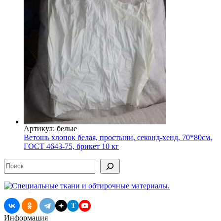
Артикул: белые
Ветошь хлопок белая, простыни, секонд-хенд, 70*80см,
ГОСТ 4643-75, брикет 10 кг
Поиск
T
Информация