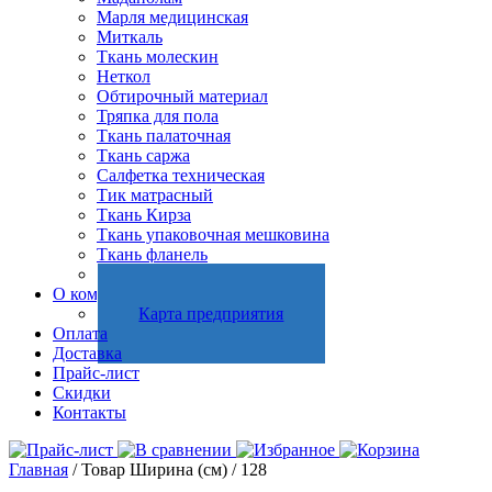
Марля медицинская
Миткаль
Ткань молескин
Неткол
Обтирочный материал
Тряпка для пола
Ткань палаточная
Ткань саржа
Салфетка техническая
Тик матрасный
Ткань Кирза
Ткань упаковочная мешковина
Ткань фланель
Холстопрошивное полотно
О компании
Карта предприятия
Оплата
Доставка
Прайс-лист
Скидки
Контакты
Главная
/ Товар Ширина (см) / 128