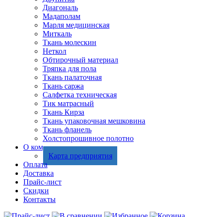
Диагональ
Мадаполам
Марля медицинская
Миткаль
Ткань молескин
Неткол
Обтирочный материал
Тряпка для пола
Ткань палаточная
Ткань саржа
Салфетка техническая
Тик матрасный
Ткань Кирза
Ткань упаковочная мешковина
Ткань фланель
Холстопрошивное полотно
О компании
Карта предприятия
Оплата
Доставка
Прайс-лист
Скидки
Контакты