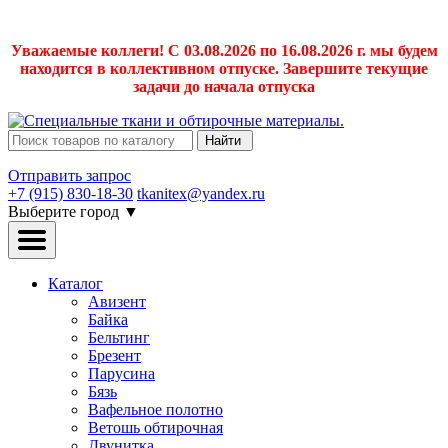
Уважаемые коллеги! С 03.08.2026 по 16.08.2026 г. мы будем
находится в коллективном отпуске. Завершите текущие
задачи до начала отпуска
Найти
Отправить запрос
+7 (915) 830-18-30
tkanitex@yandex.ru
Выберите город
▼
Каталог
Авизент
Байка
Бельтинг
Брезент
Парусина
Бязь
Вафельное полотно
Ветошь обтирочная
Двунитка