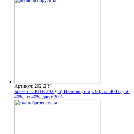
Артикул: 292 Д У
Брезент СКПВ 292 Д У, Иваново, шир. 90, пл. 400 гр, хб
40%, пэ 40%, джут 20%