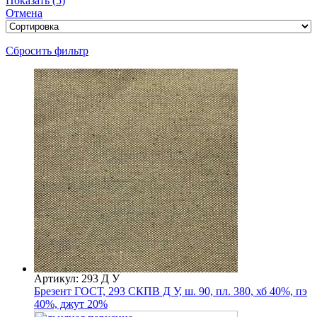
Показать
(
5
)
Отмена
Сбросить фильтр
Артикул: 293 Д У
Брезент ГОСТ, 293 СКПВ Д У, ш. 90, пл. 380, хб 40%, пэ
40%, джут 20%