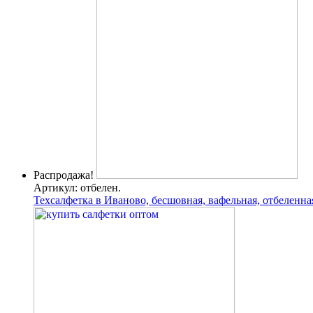
Распродажа!
Артикул: отбелен.
Техсалфетка в Иваново, бесшовная, вафельная, отбеленна