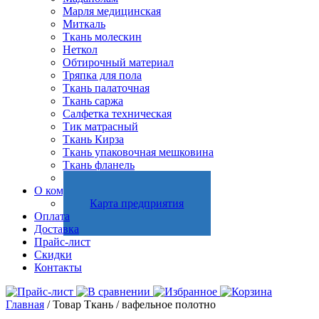
Марля медицинская
Миткаль
Ткань молескин
Неткол
Обтирочный материал
Тряпка для пола
Ткань палаточная
Ткань саржа
Салфетка техническая
Тик матрасный
Ткань Кирза
Ткань упаковочная мешковина
Ткань фланель
Холстопрошивное полотно
О компании
Карта предприятия
Оплата
Доставка
Прайс-лист
Скидки
Контакты
Главная
/ Товар Ткань / вафельное полотно