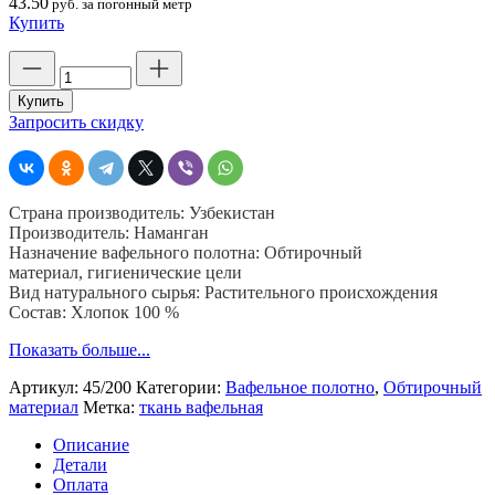
43.50
руб. за погонный метр
Купить
Количество
товара
Вафельное
Купить
полотно
Запросить скидку
в
рулоне,
отбеленная
шир.
Страна производитель: Узбекистан
45
Производитель: Наманган
см.
Назначение вафельного полотна: Обтирочный
пл.
материал, гигиенические цели
200
Вид натурального сырья: Растительного происхождения
гр,
Состав: Хлопок 100 %
Узбекистан,
60
Показать больше...
м
Артикул:
45/200
Категории:
Вафельное полотно
,
Обтирочный
материал
Метка:
ткань вафельная
Описание
Детали
Оплата