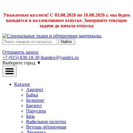
Уважаемые коллеги! С 03.08.2026 по 16.08.2026 г. мы будем
находится в коллективном отпуске. Завершите текущие
задачи до начала отпуска
Найти
Отправить запрос
+7 (915) 830-18-30
tkanitex@yandex.ru
Выберите город
▼
Каталог
Авизент
Байка
Бельтинг
Брезент
Парусина
Бязь
Вафельное полотно
Ветошь обтирочная
Двунитка