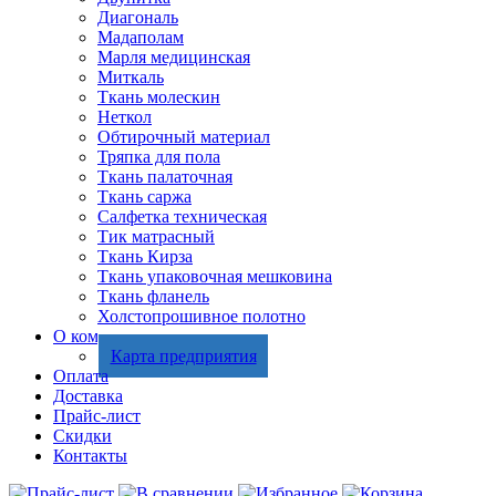
Диагональ
Мадаполам
Марля медицинская
Миткаль
Ткань молескин
Неткол
Обтирочный материал
Тряпка для пола
Ткань палаточная
Ткань саржа
Салфетка техническая
Тик матрасный
Ткань Кирза
Ткань упаковочная мешковина
Ткань фланель
Холстопрошивное полотно
О компании
Карта предприятия
Оплата
Доставка
Прайс-лист
Скидки
Контакты