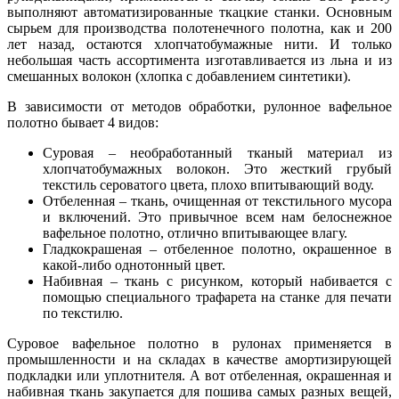
выполняют автоматизированные ткацкие станки. Основным
сырьем для производства полотенечного полотна, как и 200
лет назад, остаются хлопчатобумажные нити. И только
небольшая часть ассортимента изготавливается из льна и из
смешанных волокон (хлопка с добавлением синтетики).
В зависимости от методов обработки, рулонное вафельное
полотно бывает 4 видов:
Суровая – необработанный тканый материал из
хлопчатобумажных волокон. Это жесткий грубый
текстиль сероватого цвета, плохо впитывающий воду.
Отбеленная – ткань, очищенная от текстильного мусора
и включений. Это привычное всем нам белоснежное
вафельное полотно, отлично впитывающее влагу.
Гладкокрашеная – отбеленное полотно, окрашенное в
какой-либо однотонный цвет.
Набивная – ткань с рисунком, который набивается с
помощью специального трафарета на станке для печати
по текстилю.
Суровое вафельное полотно в рулонах применяется в
промышленности и на складах в качестве амортизирующей
подкладки или уплотнителя. А вот отбеленная, окрашенная и
набивная ткань закупается для пошива самых разных вещей,