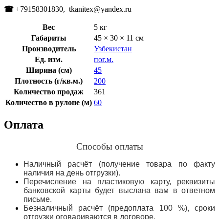
☎
+79158301830, tkanitex@yandex.ru
Вес
5 кг
Габариты
45 × 30 × 11 см
Производитель
Узбекистан
Ед. изм.
пог.м.
Ширина (см)
45
Плотность (г/кв.м.)
200
Количество продаж
361
Количество в рулоне (м)
60
Оплата
Способы оплаты
Наличный расчёт (получение товара по факту
наличия на день отгрузки).
Перечисление на пластиковую карту, реквизиты
банковской карты будет выслана вам в ответном
письме.
Безналичный расчёт (предоплата 100 %), сроки
отгрузки оговариваются в договоре.