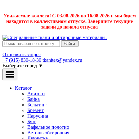
Уважаемые коллеги! С 03.08.2026 по 16.08.2026 г. мы будем
находится в коллективном отпуске. Завершите текущие
задачи до начала отпуска
Найти
Отправить запрос
+7 (915) 830-18-30
tkanitex@yandex.ru
Выберите город
▼
Каталог
Авизент
Байка
Бельтинг
Брезент
Парусина
Бязь
Вафельное полотно
Ветошь обтирочная
Двунитка