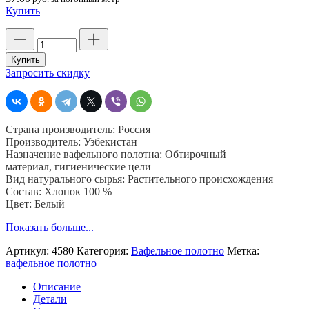
Купить
Количество
товара
Полотно
Купить
вафельное
Запросить скидку
45
см,
пл.
165
Страна производитель: Россия
гр.
Производитель: Узбекистан
отбеленное,
Назначение вафельного полотна: Обтирочный
50
материал, гигиенические цели
м,
Вид натурального сырья: Растительного происхождения
Узбекистан
Состав: Хлопок 100 %
Цвет: Белый
Показать больше...
Артикул:
4580
Категория:
Вафельное полотно
Метка:
вафельное полотно
Описание
Детали