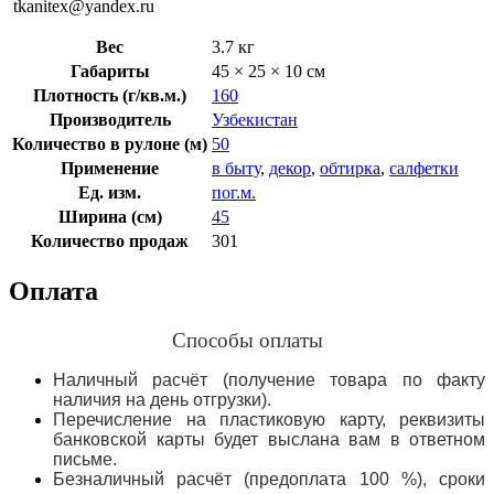
tkanitex@yandex.ru
Вес
3.7 кг
Габариты
45 × 25 × 10 см
Плотность (г/кв.м.)
160
Производитель
Узбекистан
Количество в рулоне (м)
50
Применение
в быту
,
декор
,
обтирка
,
салфетки
Ед. изм.
пог.м.
Ширина (см)
45
Количество продаж
301
Оплата
Способы оплаты
Наличный расчёт (получение товара по факту
наличия на день отгрузки).
Перечисление на пластиковую карту, реквизиты
банковской карты будет выслана вам в ответном
письме.
Безналичный расчёт (предоплата 100 %), сроки