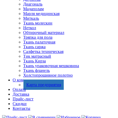
Диагональ
Мадаполам
Марля медицинская
Миткаль
Ткань молескин
Неткол
Обтирочный материал
Тряпка для пола
Ткань палаточная
Ткань саржа
Салфетка техническая
Тик матрасный
Ткань Кирза
Ткань упаковочная мешковина
Ткань фланель
Холстопрошивное полотно
О компании
Карта предприятия
Оплата
Доставка
Прайс-лист
Скидки
Контакты