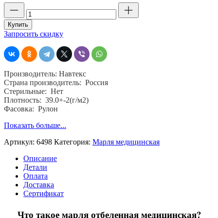
Количество
товара
Марля
Купить
отбеленная
Запросить скидку
медицинская,
ш.
90,
пл
Производитель: Навтекс
39,
Страна производитель: Россия
Навтекс,
Стерильные: Нет
хб.
Плотность: 39.0+-2(г/м2)
100
Фасовка: Рулон
%
Показать больше...
Артикул:
6498
Категория:
Марля медицинская
Описание
Детали
Оплата
Доставка
Сертификат
Что такое марля отбеленная медицинская?