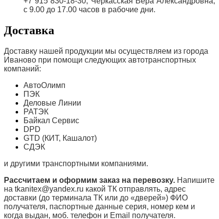
+7 915 830-18-30, Черкасская Вера Александровна,
с 9.00 до 17.00 часов в рабочие дни.
Доставка
Доставку нашей продукции мы осуществляем из города
Иваново при помощи следующих автотранспортных
компаний:
АвтоОлимп
ПЭК
Деловые Линии
РАТЭК
Байкал Сервис
DPD
GTD (КИТ, Кашалот)
СДЭК
и другими транспортными компаниями.
Рассчитаем и оформим заказ на перевозку.
Напишите
на tkanitex@yandex.ru какой ТК отправлять, адрес
доставки (до терминала ТК или до «дверей») ФИО
получателя, паспортные данные серия, номер кем и
когда выдан, моб. телефон и
Email
получателя.