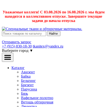
Уважаемые коллеги! С 03.08.2026 по 16.08.2026 г. мы будем
находится в коллективном отпуске. Завершите текущие
задачи до начала отпуска
Найти
Отправить запрос
+7 (915) 830-18-30
tkanitex@yandex.ru
Выберите город
▼
Каталог
Авизент
Байка
Бельтинг
Брезент
Парусина
Бязь
Вафельное полотно
Ветошь обтирочная
Двунитка