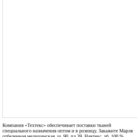
Компания «Техтекс» обеспечивает поставки тканей
специального назначения оптом и в розницу. Закажите Марля
отбеленная медицинская, ш. 90, пл 39, Навтекс, хб. 100 %