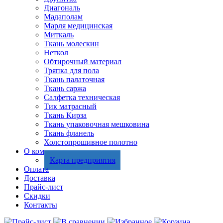
Диагональ
Мадаполам
Марля медицинская
Миткаль
Ткань молескин
Неткол
Обтирочный материал
Тряпка для пола
Ткань палаточная
Ткань саржа
Салфетка техническая
Тик матрасный
Ткань Кирза
Ткань упаковочная мешковина
Ткань фланель
Холстопрошивное полотно
О компании
Карта предприятия
Оплата
Доставка
Прайс-лист
Скидки
Контакты