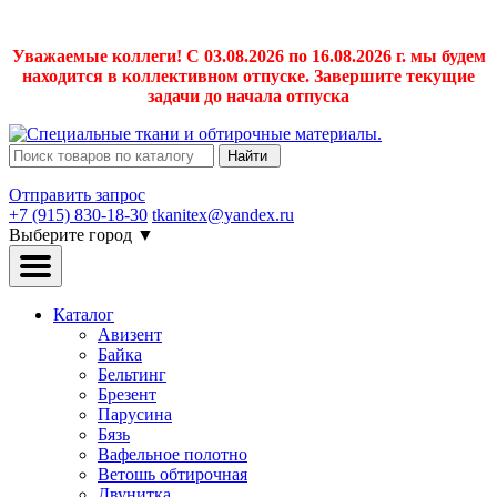
Уважаемые коллеги! С 03.08.2026 по 16.08.2026 г. мы будем
находится в коллективном отпуске. Завершите текущие
задачи до начала отпуска
Найти
Отправить запрос
+7 (915) 830-18-30
tkanitex@yandex.ru
Выберите город
▼
Каталог
Авизент
Байка
Бельтинг
Брезент
Парусина
Бязь
Вафельное полотно
Ветошь обтирочная
Двунитка