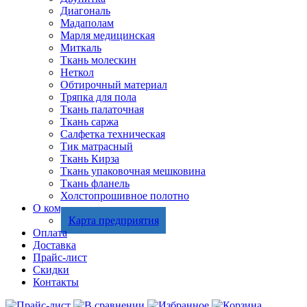
Диагональ
Мадаполам
Марля медицинская
Миткаль
Ткань молескин
Неткол
Обтирочный материал
Тряпка для пола
Ткань палаточная
Ткань саржа
Салфетка техническая
Тик матрасный
Ткань Кирза
Ткань упаковочная мешковина
Ткань фланель
Холстопрошивное полотно
О компании
Карта предприятия
Оплата
Доставка
Прайс-лист
Скидки
Контакты