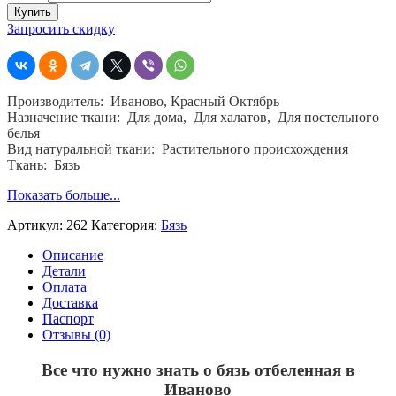
Бязь
Купить
отбеленная
Запросить скидку
в
Иваново,
262,
ш.
Производитель: Иваново, Красный Октябрь
150,
Назначение ткани: Для дома, Для халатов, Для постельного
пл.
белья
120,
Вид натуральной ткани: Растительного происхождения
хб.100
Ткань: Бязь
%
Показать больше...
Артикул:
262
Категория:
Бязь
Описание
Детали
Оплата
Доставка
Паспорт
Отзывы (0)
Все что нужно знать о бязь отбеленная в
Иваново