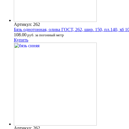
Артикул: 262
Бязь однотонная, олива ГОСТ, 262, шир. 150, пл.140, хб 1
108.00
руб. за погонный метр
Купить
Артикул: 262