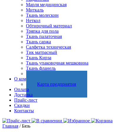
Марля медицинская
Миткаль
Ткань молескин
Неткол
Обтирочный материал
Тряпка для пола
Ткань палаточная
Ткань саржа
Салфетка техническая
Тик матрасный
Ткань Кирза
Ткань упаковочная мешковина
Ткань фланель
Холстопрошивное полотно
О компании
Карта предприятия
Оплата
Доставка
Прайс-лист
Скидки
Контакты
Главная
/ Бязь