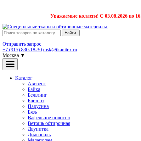
Уважаемые коллеги! С 03.08.2026 по 16
Найти
Отправить запрос
+7 (915) 830-18-30
msk@tkanitex.ru
Москва
▼
Каталог
Авизент
Байка
Бельтинг
Брезент
Парусина
Бязь
Вафельное полотно
Ветошь обтирочная
Двунитка
Диагональ
Мадаполам