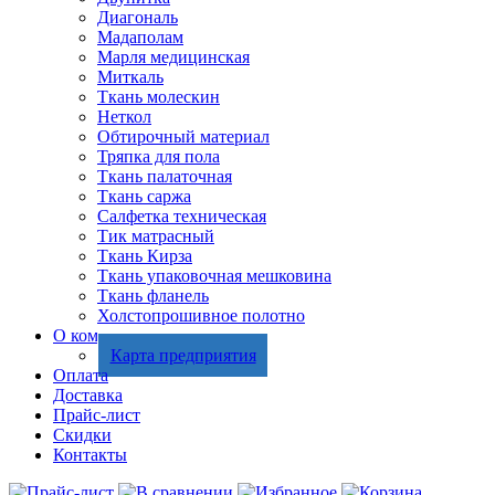
Диагональ
Мадаполам
Марля медицинская
Миткаль
Ткань молескин
Неткол
Обтирочный материал
Тряпка для пола
Ткань палаточная
Ткань саржа
Салфетка техническая
Тик матрасный
Ткань Кирза
Ткань упаковочная мешковина
Ткань фланель
Холстопрошивное полотно
О компании
Карта предприятия
Оплата
Доставка
Прайс-лист
Скидки
Контакты