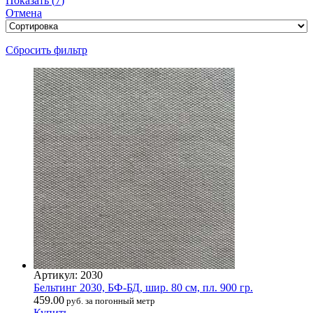
Показать
(
7
)
Отмена
Сбросить фильтр
Артикул: 2030
Бельтинг 2030, БФ-БД, шир. 80 см, пл. 900 гр.
459.00
руб. за погонный метр
Купить