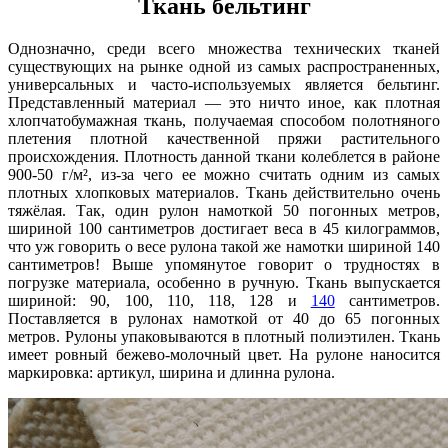
Ткань бельтинг
Однозначно, среди всего множества технических тканей
существующих на рынке одной из самых распространенных,
универсальных и часто-используемых является бельтинг.
Представленный материал — это ничто иное, как плотная
хлопчатобумажная ткань, получаемая способом полотняного
плетения плотной качественной пряжи растительного
происхождения. Плотность данной ткани колеблется в районе
900-50 г/м², из-за чего ее можно считать одним из самых
плотных хлопковых материалов. Ткань действительно очень
тяжёлая. Так, один рулон намоткой 50 погонных метров,
шириной 100 сантиметров достигает веса в 45 килограммов,
что уж говорить о весе рулона такой же намотки шириной 140
сантиметров! Выше упомянутое говорит о трудностях в
погрузке материала, особенно в ручную. Ткань выпускается
шириной: 90, 100, 110, 118, 128 и
140
сантиметров.
Поставляется в рулонах намоткой от 40 до 65 погонных
метров. Рулоны упаковываются в плотный полиэтилен. Ткань
имеет ровный бежево-молочный цвет. На рулоне наносится
маркировка: артикул, ширина и длинна рулона.