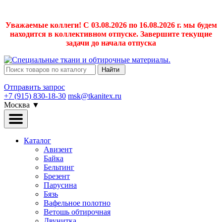
Уважаемые коллеги! С 03.08.2026 по 16.08.2026 г. мы будем
находится в коллективном отпуске. Завершите текущие
задачи до начала отпуска
Найти
Отправить запрос
+7 (915) 830-18-30
msk@tkanitex.ru
Москва
▼
Каталог
Авизент
Байка
Бельтинг
Брезент
Парусина
Бязь
Вафельное полотно
Ветошь обтирочная
Двунитка