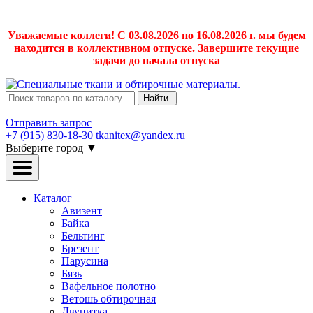
Уважаемые коллеги! С 03.08.2026 по 16.08.2026 г. мы будем
находится в коллективном отпуске. Завершите текущие
задачи до начала отпуска
Найти
Отправить запрос
+7 (915) 830-18-30
tkanitex@yandex.ru
Выберите город
▼
Каталог
Авизент
Байка
Бельтинг
Брезент
Парусина
Бязь
Вафельное полотно
Ветошь обтирочная
Двунитка