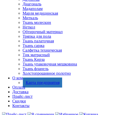
Диагональ
Мадаполам
Марля медицинская
Миткаль
Ткань молескин
Неткол
Обтирочный материал
Тряпка для пола
Ткань палаточная
Ткань саржа
Салфетка техническая
Тик матрасный
Ткань Кирза
Ткань упаковочная мешковина
Ткань фланель
Холстопрошивное полотно
О компании
Карта предприятия
Оплата
Доставка
Прайс-лист
Скидки
Контакты