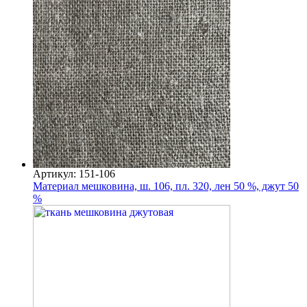
Артикул: 151-106
Материал мешковина, ш. 106, пл. 320, лен 50 %, джут 50
%