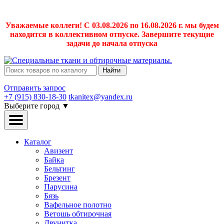
Уважаемые коллеги! С 03.08.2026 по 16.08.2026 г. мы будем
находится в коллективном отпуске. Завершите текущие
задачи до начала отпуска
Найти
Отправить запрос
+7 (915) 830-18-30
tkanitex@yandex.ru
Выберите город
▼
Каталог
Авизент
Байка
Бельтинг
Брезент
Парусина
Бязь
Вафельное полотно
Ветошь обтирочная
Двунитка