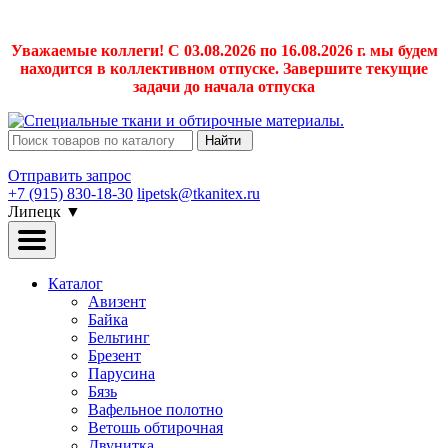
Уважаемые коллеги! С 03.08.2026 по 16.08.2026 г. мы будем
находится в коллективном отпуске. Завершите текущие
задачи до начала отпуска
Найти
Отправить запрос
+7 (915) 830-18-30
lipetsk@tkanitex.ru
Липецк
▼
Каталог
Авизент
Байка
Бельтинг
Брезент
Парусина
Бязь
Вафельное полотно
Ветошь обтирочная
Двунитка