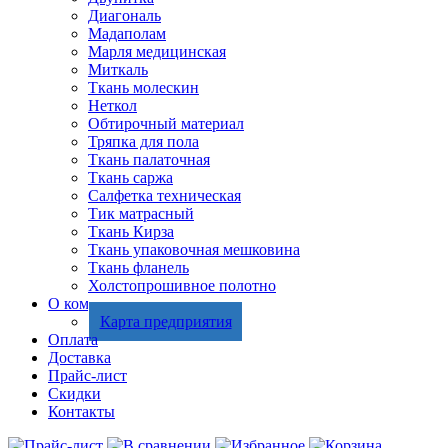
Диагональ
Мадаполам
Марля медицинская
Миткаль
Ткань молескин
Неткол
Обтирочный материал
Тряпка для пола
Ткань палаточная
Ткань саржа
Салфетка техническая
Тик матрасный
Ткань Кирза
Ткань упаковочная мешковина
Ткань фланель
Холстопрошивное полотно
О компании
Карта предприятия
Оплата
Доставка
Прайс-лист
Скидки
Контакты