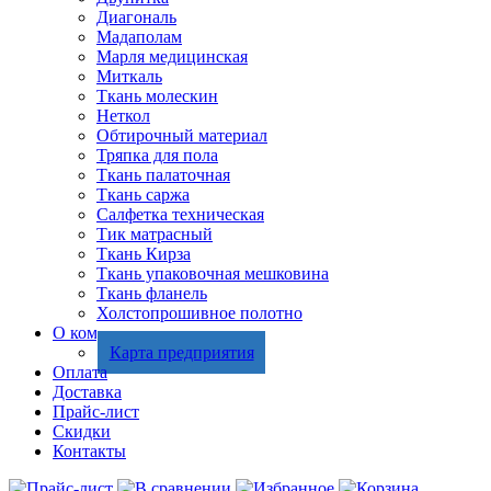
Диагональ
Мадаполам
Марля медицинская
Миткаль
Ткань молескин
Неткол
Обтирочный материал
Тряпка для пола
Ткань палаточная
Ткань саржа
Салфетка техническая
Тик матрасный
Ткань Кирза
Ткань упаковочная мешковина
Ткань фланель
Холстопрошивное полотно
О компании
Карта предприятия
Оплата
Доставка
Прайс-лист
Скидки
Контакты