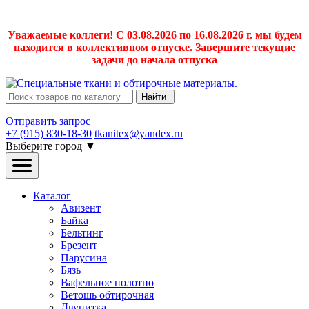
Уважаемые коллеги! С 03.08.2026 по 16.08.2026 г. мы будем
находится в коллективном отпуске. Завершите текущие
задачи до начала отпуска
Найти
Отправить запрос
+7 (915) 830-18-30
tkanitex@yandex.ru
Выберите город
▼
Каталог
Авизент
Байка
Бельтинг
Брезент
Парусина
Бязь
Вафельное полотно
Ветошь обтирочная
Двунитка