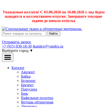
Уважаемые коллеги! С 03.08.2026 по 16.08.2026 г. мы будем
находится в коллективном отпуске. Завершите текущие
задачи до начала отпуска
Найти
Отправить запрос
+7 (915) 830-18-30
tkanitex@yandex.ru
Выберите город
▼
Каталог
Авизент
Байка
Бельтинг
Брезент
Парусина
Бязь
Вафельное полотно
Ветошь обтирочная
Двунитка