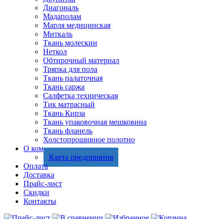
Диагональ
Мадаполам
Марля медицинская
Миткаль
Ткань молескин
Неткол
Обтирочный материал
Тряпка для пола
Ткань палаточная
Ткань саржа
Салфетка техническая
Тик матрасный
Ткань Кирза
Ткань упаковочная мешковина
Ткань фланель
Холстопрошивное полотно
О компании
Карта предприятия
Оплата
Доставка
Прайс-лист
Скидки
Контакты