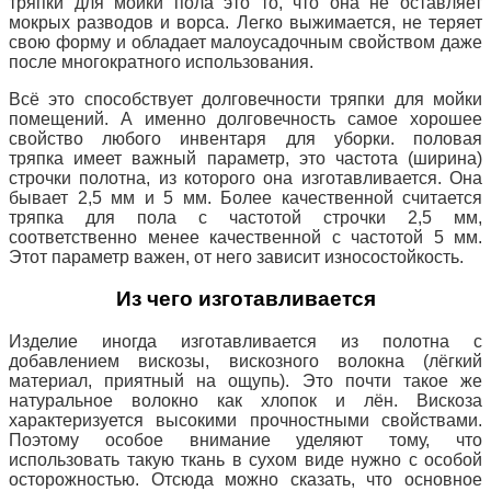
тряпки для мойки пола это то, что она не оставляет
мокрых разводов и ворса. Легко выжимается, не теряет
свою форму и обладает малоусадочным свойством даже
после многократного использования.
Всё это способствует долговечности тряпки для мойки
помещений.
А именно долговечность самое хорошее
свойство любого инвентаря для
уборки. половая
тряпка имеет важный параметр, это частота (ширина)
строчки полотна, из которого она изготавливается. Она
бывает 2,5 мм и 5 мм. Более качественной считается
тряпка для пола с частотой строчки 2,5 мм,
соответственно менее качественной с частотой 5 мм.
Этот параметр важен, от него зависит износостойкость.
Из чего изготавливается
Изделие
иногда изготавливается из полотна с
добавлением вискозы, вискозного волокна (лёгкий
материал, приятный на ощупь). Это почти такое же
натуральное волокно как хлопок и лён. Вискоза
характеризуется высокими прочностными свойствами.
Поэтому особое внимание уделяют тому, что
использовать такую ткань в сухом виде нужно с особой
осторожностью. Отсюда можно сказать, что основное