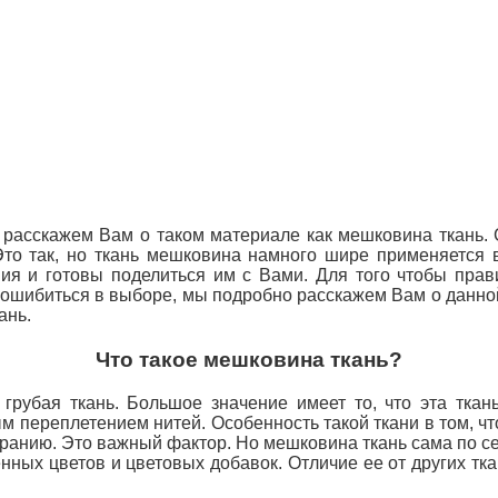
 расскажем Вам о таком материале как мешковина ткань. 
. Это так, но ткань мешковина намного шире применяетс
ния и готовы поделиться им с Вами. Для того чтобы
прав
ошибиться в выборе, мы подробно расскажем Вам о данной
ань.
Что такое мешковина ткань?
грубая ткань. Большое значение имеет то, что эта тка
м переплетением нитей. Особенность такой ткани в том, чт
иранию. Это
важный фактор. Но мешковина ткань сама по себ
ных цветов и цветовых добавок. Отличие ее от других ткан