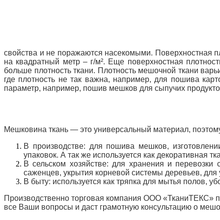
свойства и не поражаются насекомыми. Поверхностная п
на квадратный метр – г/м². Еще поверхностная плотност
больше плотность ткани. Плотность мешочной ткани варь
где плотность не так важна, например, для пошива ка
параметр, например, пошив мешков для сыпучих продукто
Мешковина ткань — это универсальный материал, поэтому
В производстве: для пошива мешков, изготовлени
упаковок. А так же используется как декоративная тка
В сельском хозяйстве: для хранения и перевозки с
саженцев, укрытия корневой системы деревьев, для 
В быту: используется как тряпка для мытья полов, у
Производственно торговая компания ООО «ТканиТЕКС» пр
все Ваши вопросы и даст грамотную консультацию о мешоч