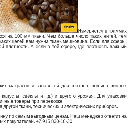
Измеряется в граммах
хся на 100 мм ткани. Чем больше число таких нитей, тем
я каких целей вам нужна ткань мешковина. Если для сферы,
й плотности. А если в той сфере, где плотность важный
ских матрасов и занавесей для театров, пошива винных
капусты, свёклы и т.д.) и другого урожая. Для упаковки
личные товары при перевозке.
я другой ткани, технических и электрических приборов.
вину по самым выгодным ценам. Наш менеджер ответит на
х покупателей. +7 915 830-18-30