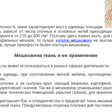
лотность ткани характеризует массу единицы площади.
ь зависит от числа уточных и основных нитей приходящи
ируется от 210
до 400 г/м². Поэтому здесь важно знать, дл
ртофельных мешков, то лучше
купить мешковину
не высоко
в, лучше приобрести более плотную мешковину.
Мешковина ткань и ее применение
 он может использоваться в разных сферах деятельности.
и одежды, при изготовлении мягкой мебели, ортопедиче
нь.
ыпучих и не сыпучих круп, овощей (моркови, картофеля, 
укрепления газонов. Так же в мешковину упаковывают раз
борки технических помещений, укрытия газонов, для хранени
иглашает Вас к сотрудничеству и предлагает ткань мешко
ной ткани. Предусмотрена отсрочка платежа для постоянны