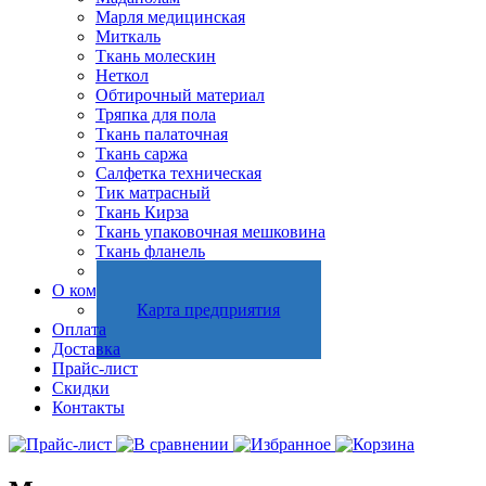
Марля медицинская
Миткаль
Ткань молескин
Неткол
Обтирочный материал
Тряпка для пола
Ткань палаточная
Ткань саржа
Салфетка техническая
Тик матрасный
Ткань Кирза
Ткань упаковочная мешковина
Ткань фланель
Холстопрошивное полотно
О компании
Карта предприятия
Оплата
Доставка
Прайс-лист
Скидки
Контакты