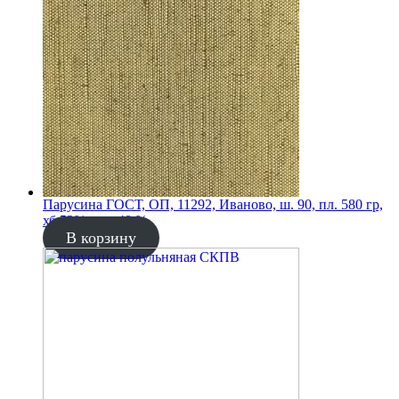
Парусина ГОСТ, ОП, 11292, Иваново, ш. 90, пл. 580 гр,
хб 52%, лен 48 %
В корзину