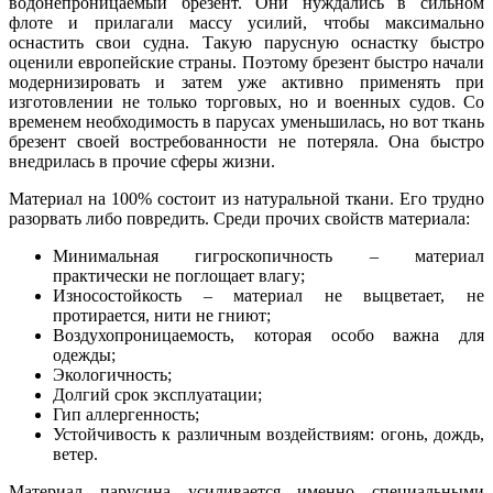
водонепроницаемый брезент. Они нуждались в сильном
флоте и прилагали массу усилий, чтобы максимально
оснастить свои судна. Такую парусную оснастку быстро
оценили европейские страны. Поэтому брезент быстро начали
модернизировать и затем уже активно применять при
изготовлении не только торговых, но и военных судов. Со
временем необходимость в парусах уменьшилась, но вот ткань
брезент своей востребованности не потеряла. Она быстро
внедрилась в прочие сферы жизни.
Материал на 100% состоит из натуральной ткани. Его трудно
разорвать либо повредить. Среди прочих свойств материала:
Минимальная гигроскопичность – материал
практически не поглощает влагу;
Износостойкость – материал не выцветает, не
протирается, нити не гниют;
Воздухопроницаемость, которая особо важна для
одежды;
Экологичность;
Долгий срок эксплуатации;
Гип аллергенность;
Устойчивость к различным воздействиям: огонь, дождь,
ветер.
Материал парусина усиливается именно специальными