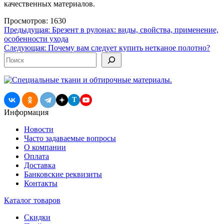
качественных материалов.
Просмотров: 1630
Навигация
Предыдущая:
Брезент в рулонах: виды, свойства, применение,
особенности ухода
по
Следующая:
Почему вам следует купить нетканое полотно?
записям
Поиск
T
Информация
Новости
Часто задаваемые вопросы
О компании
Оплата
Доставка
Банковские реквизиты
Контакты
Каталог товаров
Скидки