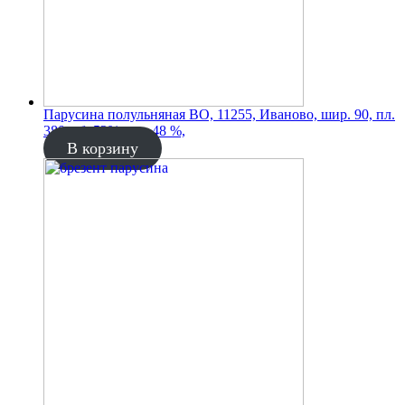
Парусина полульняная ВО, 11255, Иваново, шир. 90, пл.
380, хб. 52%, лен 48 %,
В корзину