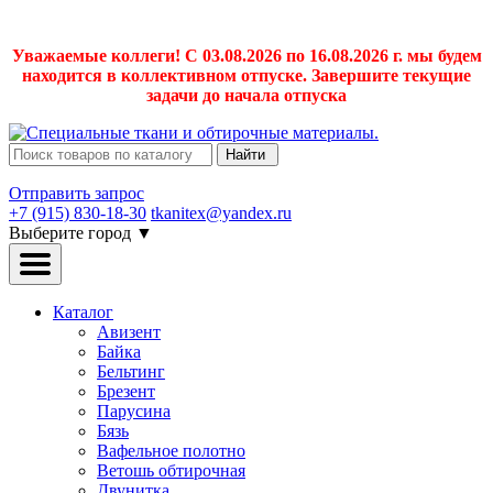
Уважаемые коллеги! С 03.08.2026 по 16.08.2026 г. мы будем
находится в коллективном отпуске. Завершите текущие
задачи до начала отпуска
Найти
Отправить запрос
+7 (915) 830-18-30
tkanitex@yandex.ru
Выберите город
▼
Каталог
Авизент
Байка
Бельтинг
Брезент
Парусина
Бязь
Вафельное полотно
Ветошь обтирочная
Двунитка