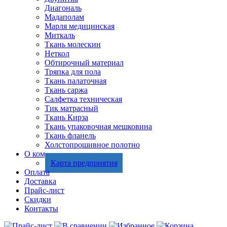
Диагональ
Мадаполам
Марля медицинская
Миткаль
Ткань молескин
Неткол
Обтирочный материал
Тряпка для пола
Ткань палаточная
Ткань саржа
Салфетка техническая
Тик матрасный
Ткань Кирза
Ткань упаковочная мешковина
Ткань фланель
Холстопрошивное полотно
О компании
Карта предприятия
Оплата
Доставка
Прайс-лист
Скидки
Контакты