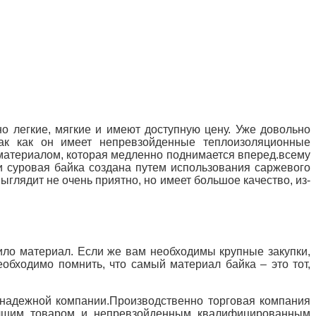
о легкие, мягкие и имеют доступную цену.
Уже довольно
ак как он имеет непревзойденные теплоизоляционные
 материалом, которая медленно поднимается вперед.
всему
 суровая байка создана путем использования саржевого
глядит не очень приятно, но имеет большое качество, из-
вило материал.
Если же вам необходимы крупные закупки,
обходимо помнить, что самый материал байка – это тот,
 надежной компании.
Производственно торговая компания
учшим товаром и непревзойденным квалифицированным