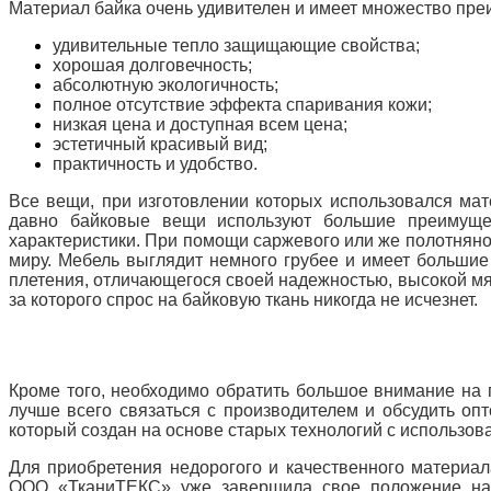
Материал байка очень удивителен и имеет множество пре
удивительные тепло защищающие свойства;
хорошая долговечность;
абсолютную экологичность;
полное отсутствие эффекта спаривания кожи;
низкая цена и доступная всем цена;
эстетичный красивый вид;
практичность и удобство.
Все вещи, при изготовлении которых использовался мат
давно байковые вещи используют большие преимущес
характеристики.
При помощи саржевого или же полотняног
миру.
Мебель выглядит немного грубее и имеет большие
плетения, отличающегося своей надежностью, высокой м
за которого спрос на байковую ткань никогда не исчезнет.
Кроме того, необходимо обратить большое внимание на 
лучше всего связаться с производителем и обсудить оп
который создан на основе старых технологий с использо
Для приобретения недорогого и качественного материа
ООО «ТканиТЕКС» уже завершила свое положение на 