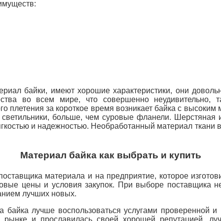
имуществ:
ериал байки, имеют хорошие характеристики, они довольн
тва во всем мире, что совершенно неудивительно, т
о плетения за короткое время возникает байка с высоким
 светильники, больше, чем суровые фланели.
Шерстяная и
ягкостью и надежностью.
Необработанный материал ткани вы
Материал байка как выбрать и купить
поставщика материала и на предприятие, которое изгото
товые цены и условия закупок.
При выборе поставщика не
ванием лучших новых.
ла байка лучше воспользоваться услугами проверенной и
рынке и прославилась своей хорошей репутацией, л