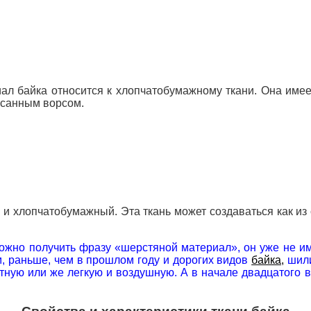
ал байка относится к хлопчатобумажному ткани.
Она имее
есанным ворсом.
й и хлопчатобумажный.
Эта ткань может создаваться как из
можно получить фразу «шерстяной материал», он уже не и
м, раньше, чем в прошлом году и дорогих видов
байка,
шили
ютную или же легкую и воздушную.
А в начале двадцатого в