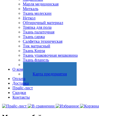
Марля медицинская
Миткаль
Ткань молескин
Неткол
Обтирочный материал
Тряпка для пола
Ткань палаточная
Ткань саржа
Салфетка техническая
Тик матрасный
Ткань Кирза
Ткань упаковочная мешковина
Ткань фланель
Холстопрошивное полотно
О компании
Карта предприятия
Оплата
Доставка
Прайс-лист
Скидки
Контакты