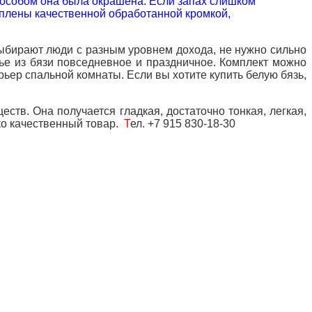
способом она была окрашена. Если запах слишком
еплены качественной обработанной кромкой,
 выбирают люди с разным уровнем дохода, не нужно сильно
лье из бязи повседневное и праздничное. Комплект можно
ьер спальной комнаты. Если вы хотите купить белую бязь,
ществ. Она получается
гладкая, достаточно тонкая, легкая,
ко качественный товар.
Т
ел. +7 915 830-18-30