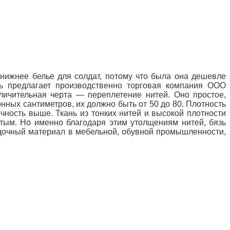
 нижнее белье для солдат, потому что была она дешевле
зь предлагает производственно торговая компания ООО
личительная черта — переплетение нитей. Оно простое,
онных сантиметров, их должно быть от 50 до 80. Плотность
очность выше. Ткань из тонких
нитей и высокой плотности
атым. Но именно благодаря этим утолщениям нитей, бязь
адочный материал в мебельной, обувной промышленности,