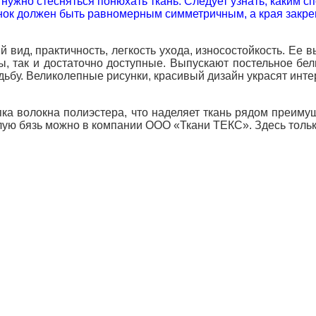
 нужно стесняться понюхать ткань. Следует узнать, каким 
исунок должен быть равномерным симметричным, а края закр
вид, практичность, легкость ухода, износостойкость. Ее
ты, так и достаточно доступные. Выпускают постельное бе
ьбу. Великолепные рисунки, красивый дизайн украсят интер
пка волокна полиэстера, что наделяет ткань рядом преиму
елую бязь можно в компании ООО «Ткани ТЕКС». Здесь толь