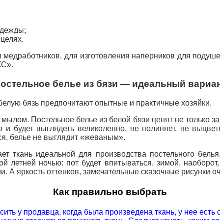
одежды;
целях.
медработников, для изготовления наперников для подушек
КС».
остельное белье из бязи — идеальный вариа
 белую бязь предпочитают опытные и практичные хозяйки.
 мылом. Постельное белье из белой бязи ценят не только за 
 будет выглядеть великолепно, не полиняет, не выцветет
тся, белье не выглядит «жеваным».
ает ткань идеальной для производства постельного белья
 летней ночью: пот будет впитываться, зимой, наоборот
ии. А яркость оттенков, замечательные сказочные рисунки 
Как правильно выбрать
ить у продавца, когда была произведена ткань, у нее есть 