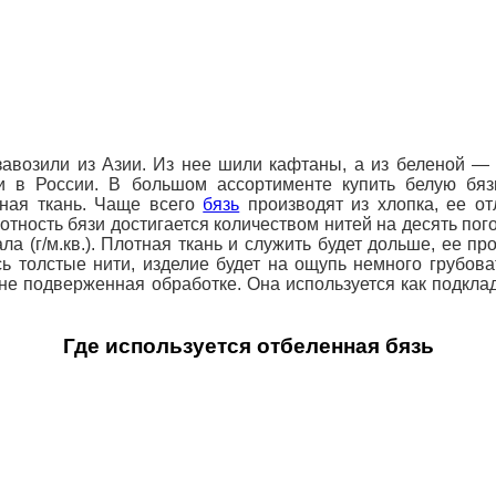
 завозили из Азии. Из нее шили кафтаны, а из беленой —
и в России. В большом ассортименте купить белую бя
ная ткань.
Чаще всего
бязь
производят из хлопка, ее от
отность бязи достигается количеством нитей на десять пог
а (г/м.кв.). Плотная ткань и служить будет дольше, ее пр
сь толстые нити, изделие будет на ощупь немного грубов
 не подверженная обработке. Она используется как подкл
Где используется отбеленная бязь