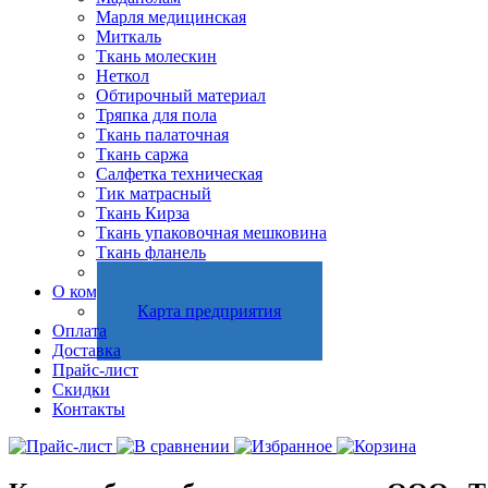
Марля медицинская
Миткаль
Ткань молескин
Неткол
Обтирочный материал
Тряпка для пола
Ткань палаточная
Ткань саржа
Салфетка техническая
Тик матрасный
Ткань Кирза
Ткань упаковочная мешковина
Ткань фланель
Холстопрошивное полотно
О компании
Карта предприятия
Оплата
Доставка
Прайс-лист
Скидки
Контакты