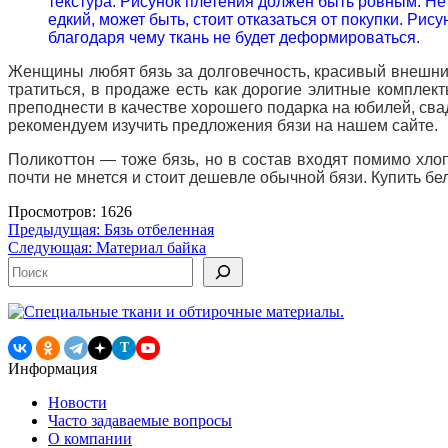
текстура. Рисунок плетения должен быть ровным. Не
едкий, может быть, стоит отказаться от покупки. Р
благодаря чему ткань не будет деформироваться.
Женщины любят бязь за долговечность, красивый внешний 
тратиться, в продаже есть как дорогие элитные комплек
преподнести в качестве хорошего подарка на юбилей, свад
рекомендуем изучить предложения бязи на нашем сайте.
Поликоттон — тоже бязь, но в состав входят помимо хло
почти не мнется и стоит дешевле обычной бязи. Купить б
Просмотров: 1626
Навигация
Предыдущая:
Бязь отбеленная
Следующая:
Материал байка
по
Поиск
записям
T
Информация
Новости
Часто задаваемые вопросы
О компании