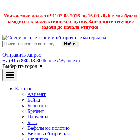
Уважаемые коллеги! С 03.08.2026 по 16.08.2026 г. мы будем
находится в коллективном отпуске. Завершите текущие
задачи до начала отпуска
Найти
Отправить запрос
+7 (915) 830-18-30
tkanitex@yandex.ru
Выберите город
▼
Каталог
Авизент
Байка
Бельтинг
Брезент
Парусина
Бязь
Вафельное полотно
Ветошь обтирочная
Двунитка