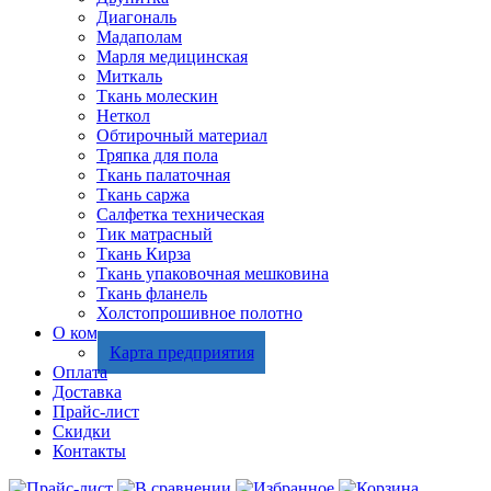
Диагональ
Мадаполам
Марля медицинская
Миткаль
Ткань молескин
Неткол
Обтирочный материал
Тряпка для пола
Ткань палаточная
Ткань саржа
Салфетка техническая
Тик матрасный
Ткань Кирза
Ткань упаковочная мешковина
Ткань фланель
Холстопрошивное полотно
О компании
Карта предприятия
Оплата
Доставка
Прайс-лист
Скидки
Контакты