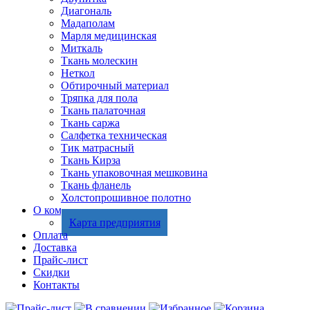
Диагональ
Мадаполам
Марля медицинская
Миткаль
Ткань молескин
Неткол
Обтирочный материал
Тряпка для пола
Ткань палаточная
Ткань саржа
Салфетка техническая
Тик матрасный
Ткань Кирза
Ткань упаковочная мешковина
Ткань фланель
Холстопрошивное полотно
О компании
Карта предприятия
Оплата
Доставка
Прайс-лист
Скидки
Контакты