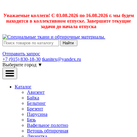
Уважаемые коллеги! С 03.08.2026 по 16.08.2026 г. мы будем
находится в коллективном отпуске. Завершите текущие
задачи до начала отпуска
Найти
Отправить запрос
+7 (915) 830-18-30
tkanitex@yandex.ru
Выберите город
▼
Каталог
Авизент
Байка
Бельтинг
Брезент
Парусина
Бязь
Вафельное полотно
Ветошь обтирочная
Двунитка