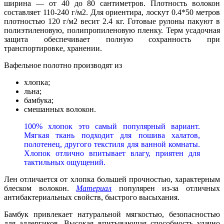
ширина — от 40 до 80 сантиметров. Плотность волокон
составляет 110-240 г/м2. Для ориентира, лоскут 0.4*50 метров
плотностью 120 г/м2 весит 2.4 кг. Готовые рулоны пакуют в
полиэтиленовую, полипропиленовую пленку. Терм усадочная
защита обеспечивает полную сохранность при
транспортировке, хранении.
Вафельное полотно производят из
хлопка;
льна;
бамбука;
смешанных волокон.
100% хлопок это самый популярный вариант.
Мягкая ткань подходит для пошива халатов,
полотенец, другого текстиля для ванной комнаты.
Хлопок отлично впитывает влагу, приятен для
тактильных ощущений.
Лен отличается от хлопка большей прочностью, характерным
блеском волокон.
Материал
популярен из-за отличных
антибактериальных свойств, быстрого высыхания.
Бамбук привлекает натуральной мягкостью, безопасностью
для аллергиков. Высокая впитывающая способность удачно