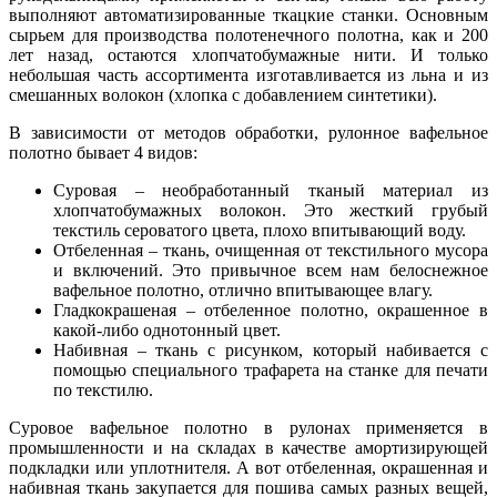
выполняют автоматизированные ткацкие станки. Основным
сырьем для производства полотенечного полотна, как и 200
лет назад, остаются хлопчатобумажные нити. И только
небольшая часть ассортимента изготавливается из льна и из
смешанных волокон (хлопка с добавлением синтетики).
В зависимости от методов обработки, рулонное вафельное
полотно бывает 4 видов:
Суровая – необработанный тканый материал из
хлопчатобумажных волокон. Это жесткий грубый
текстиль сероватого цвета, плохо впитывающий воду.
Отбеленная – ткань, очищенная от текстильного мусора
и включений. Это привычное всем нам белоснежное
вафельное полотно, отлично впитывающее влагу.
Гладкокрашеная – отбеленное полотно, окрашенное в
какой-либо однотонный цвет.
Набивная – ткань с рисунком, который набивается с
помощью специального трафарета на станке для печати
по текстилю.
Суровое вафельное полотно в рулонах применяется в
промышленности и на складах в качестве амортизирующей
подкладки или уплотнителя. А вот отбеленная, окрашенная и
набивная ткань закупается для пошива самых разных вещей,