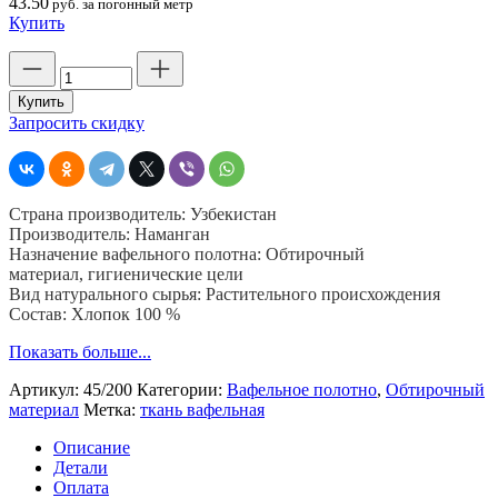
43.50
руб. за погонный метр
Купить
Количество
товара
Вафельное
Купить
полотно
Запросить скидку
в
рулоне,
отбеленная
шир.
Страна производитель: Узбекистан
45
Производитель: Наманган
см.
Назначение вафельного полотна: Обтирочный
пл.
материал, гигиенические цели
200
Вид натурального сырья: Растительного происхождения
гр,
Состав: Хлопок 100 %
Узбекистан,
60
Показать больше...
м
Артикул:
45/200
Категории:
Вафельное полотно
,
Обтирочный
материал
Метка:
ткань вафельная
Описание
Детали
Оплата