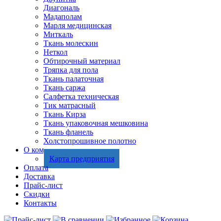
Диагональ
Мадаполам
Марля медицинская
Миткаль
Ткань молескин
Неткол
Обтирочный материал
Тряпка для пола
Ткань палаточная
Ткань саржа
Салфетка техническая
Тик матрасный
Ткань Кирза
Ткань упаковочная мешковина
Ткань фланель
Холстопрошивное полотно
О компании
Карта предприятия
Оплата
Доставка
Прайс-лист
Скидки
Контакты