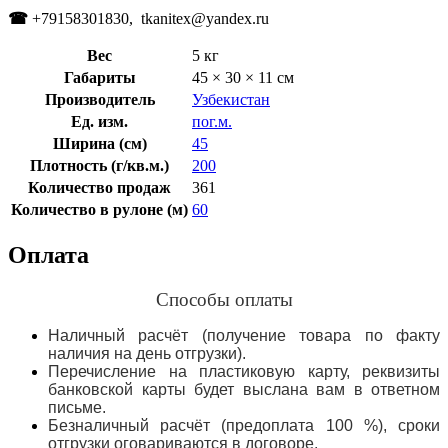
☎
+79158301830, tkanitex@yandex.ru
Вес
5 кг
Габариты
45 × 30 × 11 см
Производитель
Узбекистан
Ед. изм.
пог.м.
Ширина (см)
45
Плотность (г/кв.м.)
200
Количество продаж
361
Количество в рулоне (м)
60
Оплата
Способы оплаты
Наличный расчёт (получение товара по факту
наличия на день отгрузки).
Перечисление на пластиковую карту, реквизиты
банковской карты будет выслана вам в ответном
письме.
Безналичный расчёт (предоплата 100 %), сроки
отгрузки оговариваются в договоре.