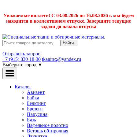
Уважаемые коллеги! С 03.08.2026 по 16.08.2026 г. мы будем
находится в коллективном отпуске. Завершите текущие
задачи до начала отпуска
Найти
Отправить запрос
+7 (915) 830-18-30
tkanitex@yandex.ru
Выберите город
▼
Каталог
Авизент
Байка
Бельтинг
Брезент
Парусина
Бязь
Вафельное полотно
Ветошь обтирочная
Двунитка