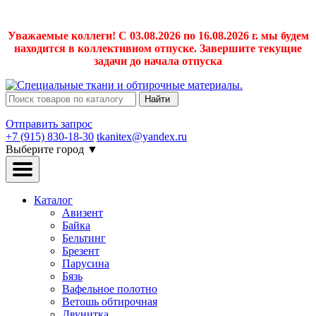
Уважаемые коллеги! С 03.08.2026 по 16.08.2026 г. мы будем
находится в коллективном отпуске. Завершите текущие
задачи до начала отпуска
Найти
Отправить запрос
+7 (915) 830-18-30
tkanitex@yandex.ru
Выберите город
▼
Каталог
Авизент
Байка
Бельтинг
Брезент
Парусина
Бязь
Вафельное полотно
Ветошь обтирочная
Двунитка