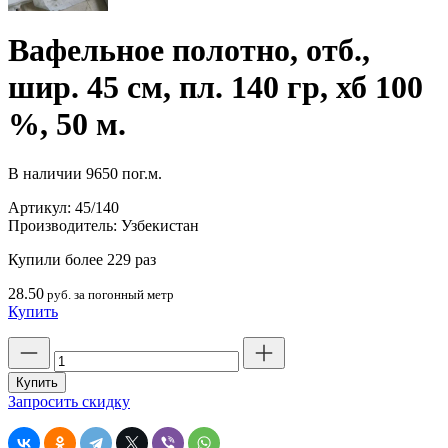
Вафельное полотно, отб.,
шир. 45 см, пл. 140 гр, хб 100
%, 50 м.
В наличии
9650 пог.м.
Артикул:
45/140
Производитель:
Узбекистан
Купили более 229 раз
28.50
руб. за погонный метр
Купить
Количество
товара
Вафельное
Купить
полотно,
Запросить скидку
отб.,
шир.