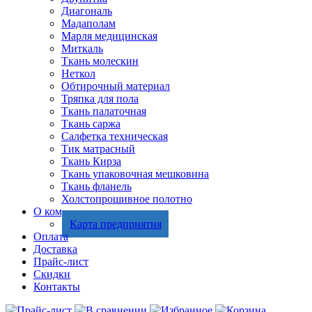
Диагональ
Мадаполам
Марля медицинская
Миткаль
Ткань молескин
Неткол
Обтирочный материал
Тряпка для пола
Ткань палаточная
Ткань саржа
Салфетка техническая
Тик матрасный
Ткань Кирза
Ткань упаковочная мешковина
Ткань фланель
Холстопрошивное полотно
О компании
Карта предприятия
Оплата
Доставка
Прайс-лист
Скидки
Контакты