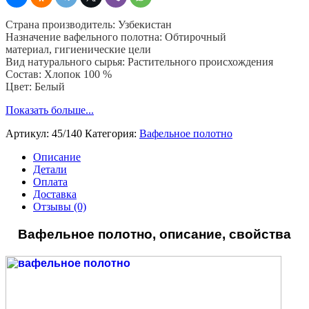
45
см,
Страна производитель: Узбекистан
пл.
Назначение вафельного полотна: Обтирочный
140
материал, гигиенические цели
гр,
Вид натурального сырья: Растительного происхождения
хб
Состав: Хлопок 100 %
100
Цвет: Белый
%,
50
Показать больше...
м.
Артикул:
45/140
Категория:
Вафельное полотно
Описание
Детали
Оплата
Доставка
Отзывы (0)
Вафельное полотно, описание, свойства