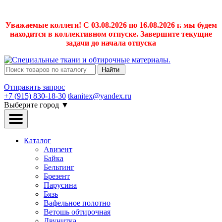
Уважаемые коллеги! С 03.08.2026 по 16.08.2026 г. мы будем
находится в коллективном отпуске. Завершите текущие
задачи до начала отпуска
Найти
Отправить запрос
+7 (915) 830-18-30
tkanitex@yandex.ru
Выберите город
▼
Каталог
Авизент
Байка
Бельтинг
Брезент
Парусина
Бязь
Вафельное полотно
Ветошь обтирочная
Двунитка