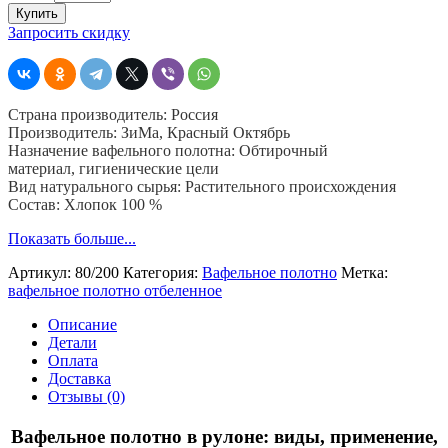
Вафельное
Купить
полотно
Запросить скидку
рулон
шир.
80
см,
Страна производитель: Россия
пл.
Производитель: ЗиМа, Красный Октябрь
200
Назначение вафельного полотна: Обтирочный
гр.
материал, гигиенические цели
50
Вид натурального сырья: Растительного происхождения
м
Состав: Хлопок 100 %
Показать больше...
Артикул:
80/200
Категория:
Вафельное полотно
Метка:
вафельное полотно отбеленное
Описание
Детали
Оплата
Доставка
Отзывы (0)
Вафельное полотно в рулоне: виды, применение,