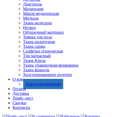
Диагональ
Мадаполам
Марля медицинская
Миткаль
Ткань молескин
Неткол
Обтирочный материал
Тряпка для пола
Ткань палаточная
Ткань саржа
Салфетка техническая
Тик матрасный
Ткань Кирза
Ткань упаковочная мешковина
Ткань фланель
Холстопрошивное полотно
О компании
Карта предприятия
Оплата
Доставка
Прайс-лист
Скидки
Контакты