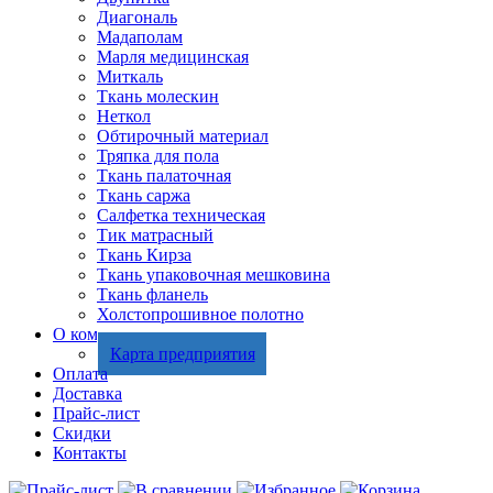
Диагональ
Мадаполам
Марля медицинская
Миткаль
Ткань молескин
Неткол
Обтирочный материал
Тряпка для пола
Ткань палаточная
Ткань саржа
Салфетка техническая
Тик матрасный
Ткань Кирза
Ткань упаковочная мешковина
Ткань фланель
Холстопрошивное полотно
О компании
Карта предприятия
Оплата
Доставка
Прайс-лист
Скидки
Контакты