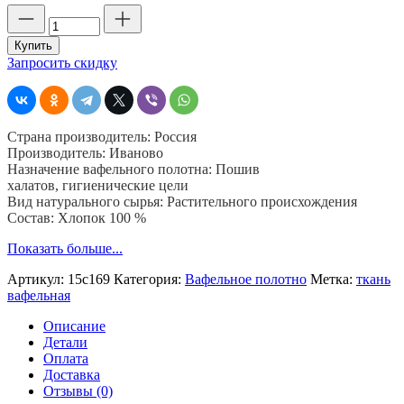
Количество
товара
Вафельное
Купить
полотно
Запросить скидку
синее,
150
см,
240
Страна производитель: Россия
гр,
Производитель: Иваново
ячейка
Назначение вафельного полотна: Пошив
7х7
халатов, гигиенические цели
мм,
Вид натурального сырья: Растительного происхождения
рулон
Состав: Хлопок 100 %
40
м
Показать больше...
Артикул:
15с169
Категория:
Вафельное полотно
Метка:
ткань
вафельная
Описание
Детали
Оплата
Доставка
Отзывы (0)