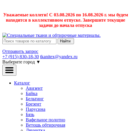
Уважаемые коллеги! С 03.08.2026 по 16.08.2026 г. мы будем
находится в коллективном отпуске. Завершите текущие
задачи до начала отпуска
Найти
Отправить запрос
+7 (915) 830-18-30
tkanitex@yandex.ru
Выберите город
▼
Каталог
Авизент
Байка
Бельтинг
Брезент
Парусина
Бязь
Вафельное полотно
Ветошь обтирочная
Двунитка