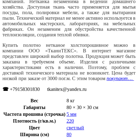
компаний. Нетканка незаменима в ведении домашнего
хозяйства. Доступная ткань часто применяется для мытья
посуды, пола, полировки мебели, а также для вытирания
пыли. Технический материал не менее активно используется в
автомобильных мастерских, лабораториях, на мебельных
фабриках. Он незаменим для обустройства качественной
теплоизоляции, создания теплой обивки.
Купить полотно нетканое холстопрошивное можно в
компании ООО «ТканиТЕКС». В интернет магазине
представлен широкий выбор полотна. Продукция может быть
заказана в требуемом объеме. Изделия с различными
характеристиками есть в наличии. Поэтому, проблем с
доставкой технического материала не возникнет. Цена будет
низкой при заказе от 3000 пог.м. С этим товаром
покупают
…
☎
+79158301830 tkanitex@yandex.ru
Вес
8 кг
Габариты
80 × 30 × 30 см
Частота прошива (строчка)
5 мм
Плотность (г/кв.м.)
220
Цвет
светлый
Ширина (см)
80