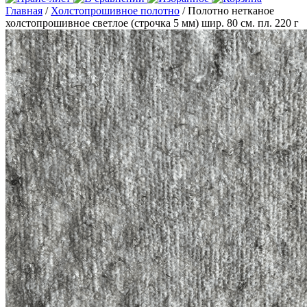
Главная
/
Холстопрошивное полотно
/ Полотно нетканое
холстопрошивное светлое (строчка 5 мм) шир. 80 см. пл. 220 г