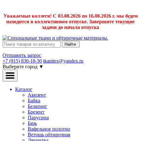
Уважаемые коллеги! С 03.08.2026 по 16.08.2026 г. мы будем
находится в коллективном отпуске. Завершите текущие
задачи до начала отпуска
Найти
Отправить запрос
+7 (915) 830-18-30
tkanitex@yandex.ru
Выберите город
▼
Каталог
Авизент
Байка
Бельтинг
Брезент
Парусина
Бязь
Вафельное полотно
Ветошь обтирочная
Двунитка