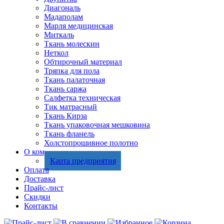
Диагональ
Мадаполам
Марля медицинская
Миткаль
Ткань молескин
Неткол
Обтирочный материал
Тряпка для пола
Ткань палаточная
Ткань саржа
Салфетка техническая
Тик матрасный
Ткань Кирза
Ткань упаковочная мешковина
Ткань фланель
Холстопрошивное полотно
О компании
Карта предприятия
Оплата
Доставка
Прайс-лист
Скидки
Контакты