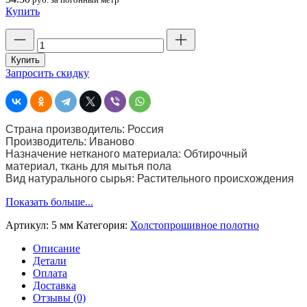
Купить
Количество
товара
Полотно
Купить
нетканое
Запросить скидку
холстопрошивное
светлое
(строчка
5
Страна производитель: Россия
мм)
Производитель: Иваново
шир.
Назначение нетканого материала: Обтирочный
80
материал, ткань для мытья пола
см.
Вид натурального сырья: Растительного происхождения
пл.
220
Показать больше...
г
Артикул:
5 мм
Категория:
Холстопрошивное полотно
Описание
Детали
Оплата
Доставка
Отзывы (0)