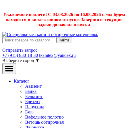
Уважаемые коллеги! С 03.08.2026 по 16.08.2026 г. мы будем
находится в коллективном отпуске. Завершите текущие
задачи до начала отпуска
Найти
Отправить запрос
+7 (915) 830-18-30
tkanitex@yandex.ru
Выберите город
▼
Каталог
Авизент
Байка
Бельтинг
Брезент
Парусина
Бязь
Вафельное полотно
Ветошь обтирочная
Двунитка