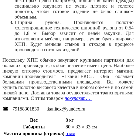
некоторых целей (например, пошива верхней одежды)
специально закупают не очень плотное и толстое
полотно, чтобы готовое изделие не было слишком
объемным.
Ширина рулона. Производится полотно
холстопрошивное техническое шириной рулона от 0,54
до 1,8 м. Выбор зависит от целей закупки. Для
изготовления мебели, например, лучше брать широкое
ХПП. Будет меньше стыков и отходов в процессе
производства готовых изделий.
Поскольку ХПП обычно закупают крупными партиями для
больших производств, особое значение имеет цена. Наиболее
низкую оптовую стоимость предлагает интернет магазин
компании-производителя «ТканиТЕКС». Она обладает
большими производственными площадями. Вы можете
купить полотно высокого качества в любом объеме и по самой
низкой цене. Доставка товара осуществляется транспортными
компаниями. С этим товаром
покупают
…
☎
+79158301830 tkanitex@yandex.ru
Вес
8 кг
Габариты
80 × 33 × 33 см
Частота прошива (строчка)
5 мм