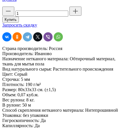
Количество
товара
Полотно
Купить
холстопрошивное
Запросить скидку
техническое,
серое
(строчка
5
Страна производитель: Россия
мм)
Производитель: Иваново
шир.
Назначение нетканого материала: Обтирочный материал,
80
ткань для мытья пола
см.
Вид натурального сырья: Растительного происхождения
пл.
Цвет: Серый
190
Строчка: 5 мм
г
Плотность: 190 г/м²
Размер: 80х33х33 см. (±1,5)
Объем: 0,07 куб.м.
Вес рулона: 8 кг.
В рулоне: 50 м
Способ скрепления нетканого материала: Нитепрошивной
Упаковка: без упаковки
Гигроскопичность: Да
Капиллярность: Да