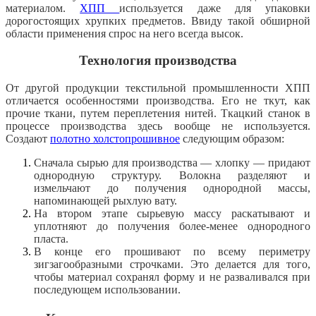
материалом.
ХПП
используется даже для упаковки
дорогостоящих хрупких предметов. Ввиду такой обширной
области применения спрос на него всегда высок.
Технология производства
От другой продукции текстильной промышленности ХПП
отличается особенностями производства. Его не ткут, как
прочие ткани, путем переплетения нитей. Ткацкий станок в
процессе производства здесь вообще не используется.
Создают
полотно холстопрошивное
следующим образом:
Сначала сырью для производства — хлопку — придают
однородную структуру. Волокна разделяют и
измельчают до получения однородной массы,
напоминающей рыхлую вату.
На втором этапе сырьевую массу раскатывают и
уплотняют до получения более-менее однородного
пласта.
В конце его прошивают по всему периметру
зигзагообразными строчками. Это делается для того,
чтобы материал сохранял форму и не разваливался при
последующем использовании.