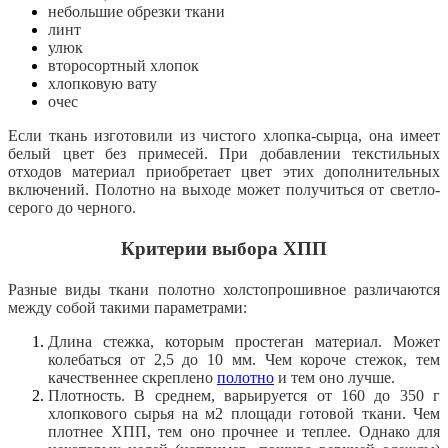
небольшие обрезки ткани
линт
улюк
второсортный хлопок
хлопковую вату
очес
Если ткань изготовили из чистого хлопка-сырца, она имеет
белый цвет без примесей. При добавлении текстильных
отходов материал приобретает цвет этих дополнительных
включений. Полотно на выходе может получиться от светло-
серого до черного.
Критерии выбора ХПП
Разные виды ткани полотно холстопрошивное различаются
между собой такими параметрами:
Длина стежка, которым простеган материал. Может
колебаться от 2,5 до 10 мм. Чем короче стежок, тем
качественнее скреплено
полотно
и тем оно лучше.
Плотность. В среднем, варьируется от 160 до 350 г
хлопкового сырья на м2 площади готовой ткани. Чем
плотнее ХПП, тем оно прочнее и теплее. Однако для