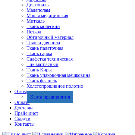
Диагональ
Мадаполам
Марля медицинская
Миткаль
Ткань молескин
Неткол
Обтирочный материал
Тряпка для пола
Ткань палаточная
Ткань саржа
Салфетка техническая
Тик матрасный
Ткань Кирза
Ткань упаковочная мешковина
Ткань фланель
Холстопрошивное полотно
О компании
Карта предприятия
Оплата
Доставка
Прайс-лист
Скидки
Контакты