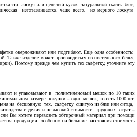
тка это лоскут или цельный кусок натуральной ткани: бязь,
ническая
изготавливается, чаще всего, из мерного лоскута
лфетки оверложивают или подгибают. Еще одна особенность:
й. Также изделие может производиться из постельного белья,
рки). Поэтому прежде чем купить тех.салфетку, уточните эту
язывают и упаковывают в полиэтиленовый мешок по 10 таких
инимальном размере покупки – один мешок, то есть 1000 шт.
цена на бесшовную тех. салфетку сшитую из бязи или ситца,
роизводства изделия и невысокой стоимости трудовых затрат –
 Если Вы хотите перевозить обтирочный материал при помощи
чества продукции
особенно на большие расстояния стоимость