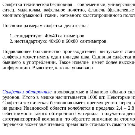
Салфетка техническая бесшовная – современный, универсаль
ситец, мадаполам, вафельное полотно, фланель (фланелевые
хлопчатобумажной ткани, нетканого холстопрошивного полотн
По своим размерам салфетка делится на:
стандартную: 40х40 сантиметров
нестандартную: 40х60 и 60х80 сантиметров.
Подавляющее большинство производителей выпускают станда
салфетка может иметь один или два шва. Сшивная салфетка в
бывшего в употреблении. Такое изделие
имеет более высокие
информацию. Выясните, как она упакована.
Салфетки обтирочные
производимые в Иваново обычно скла
рулонов. Итого в мешке насчитывается 1000 шт. Некоторые 
Салфетка техническая бесшовная имеет преимущество перед 
на рынке Ивановской области колеблется в пределах 2,4 – 2,
себестоимость такого обтирочного материала получается де
автотранспортной компании, то обратите внимание на стоимо
перевозки может значительно превышать стоимость самого тов