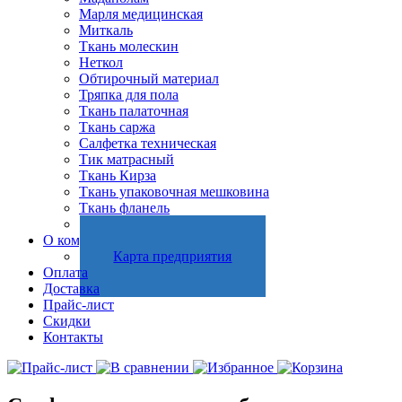
Марля медицинская
Миткаль
Ткань молескин
Неткол
Обтирочный материал
Тряпка для пола
Ткань палаточная
Ткань саржа
Салфетка техническая
Тик матрасный
Ткань Кирза
Ткань упаковочная мешковина
Ткань фланель
Холстопрошивное полотно
О компании
Карта предприятия
Оплата
Доставка
Прайс-лист
Скидки
Контакты