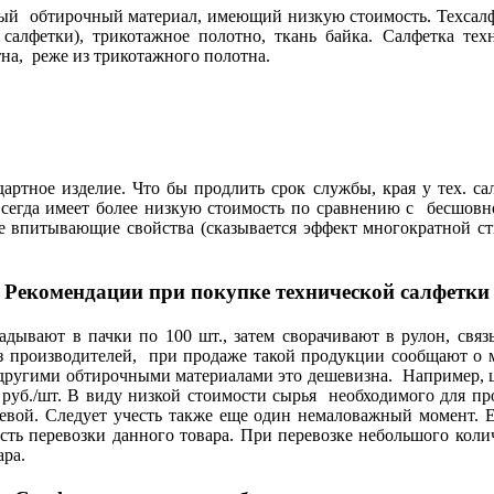
ный обтирочный материал, имеющий низкую стоимость. Техсалфе
 салфетки), трикотажное полотно, ткань байка. Салфетка тех
а, реже из трикотажного полотна.
ртное изделие. Что бы продлить срок службы, края у тех. са
сегда имеет более низкую стоимость по сравнению с бесшовно
 впитывающие свойства (сказывается эффект многократной сти
Рекомендации при покупке технической салфетки
дывают в пачки по 100 шт., затем сворачивают в рулон, св
из производителей, при продаже такой продукции сообщают о м
другими обтирочными материалами это дешевизна. Например, 
8 руб./шт. В виду низкой стоимости сырья необходимого для п
шевой. Следует учесть также еще один немаловажный момент.
сть перевозки данного товара. При перевозке небольшого коли
ара.