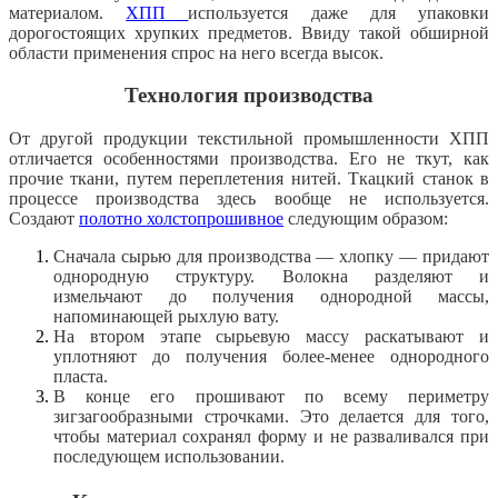
материалом.
ХПП
используется даже для упаковки
дорогостоящих хрупких предметов. Ввиду такой обширной
области применения спрос на него всегда высок.
Технология производства
От другой продукции текстильной промышленности ХПП
отличается особенностями производства. Его не ткут, как
прочие ткани, путем переплетения нитей. Ткацкий станок в
процессе производства здесь вообще не используется.
Создают
полотно холстопрошивное
следующим образом:
Сначала сырью для производства — хлопку — придают
однородную структуру. Волокна разделяют и
измельчают до получения однородной массы,
напоминающей рыхлую вату.
На втором этапе сырьевую массу раскатывают и
уплотняют до получения более-менее однородного
пласта.
В конце его прошивают по всему периметру
зигзагообразными строчками. Это делается для того,
чтобы материал сохранял форму и не разваливался при
последующем использовании.