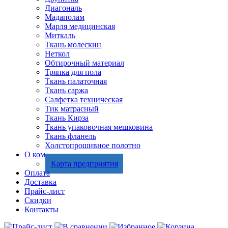
Диагональ
Мадаполам
Марля медицинская
Миткаль
Ткань молескин
Неткол
Обтирочный материал
Тряпка для пола
Ткань палаточная
Ткань саржа
Салфетка техническая
Тик матрасный
Ткань Кирза
Ткань упаковочная мешковина
Ткань фланель
Холстопрошивное полотно
О компании
Карта предприятия
Оплата
Доставка
Прайс-лист
Скидки
Контакты