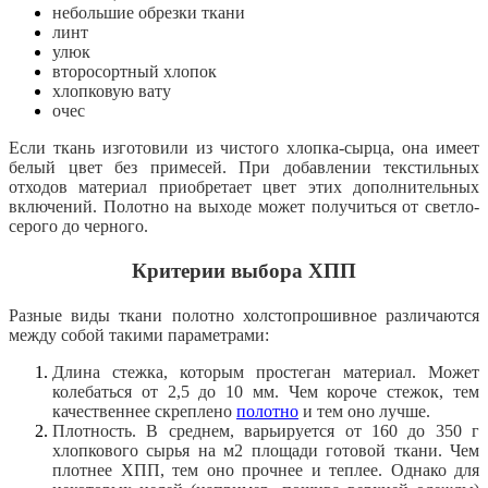
небольшие обрезки ткани
линт
улюк
второсортный хлопок
хлопковую вату
очес
Если ткань изготовили из чистого хлопка-сырца, она имеет
белый цвет без примесей. При добавлении текстильных
отходов материал приобретает цвет этих дополнительных
включений. Полотно на выходе может получиться от светло-
серого до черного.
Критерии выбора ХПП
Разные виды ткани полотно холстопрошивное различаются
между собой такими параметрами:
Длина стежка, которым простеган материал. Может
колебаться от 2,5 до 10 мм. Чем короче стежок, тем
качественнее скреплено
полотно
и тем оно лучше.
Плотность. В среднем, варьируется от 160 до 350 г
хлопкового сырья на м2 площади готовой ткани. Чем
плотнее ХПП, тем оно прочнее и теплее. Однако для