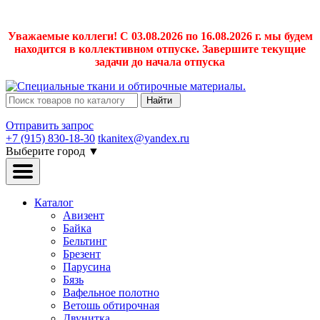
Уважаемые коллеги! С 03.08.2026 по 16.08.2026 г. мы будем
находится в коллективном отпуске. Завершите текущие
задачи до начала отпуска
Найти
Отправить запрос
+7 (915) 830-18-30
tkanitex@yandex.ru
Выберите город
▼
Каталог
Авизент
Байка
Бельтинг
Брезент
Парусина
Бязь
Вафельное полотно
Ветошь обтирочная
Двунитка