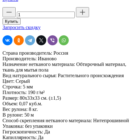
Количество
товара
Полотно
Купить
холстопрошивное
Запросить скидку
техническое,
серое
(строчка
5
Страна производитель: Россия
мм)
Производитель: Иваново
шир.
Назначение нетканого материала: Обтирочный материал,
80
ткань для мытья пола
см.
Вид натурального сырья: Растительного происхождения
пл.
Цвет: Серый
190
Строчка: 5 мм
г
Плотность: 190 г/м²
Размер: 80х33х33 см. (±1,5)
Объем: 0,07 куб.м.
Вес рулона: 8 кг.
В рулоне: 50 м
Способ скрепления нетканого материала: Нитепрошивной
Упаковка: без упаковки
Гигроскопичность: Да
Капиллярность: Да