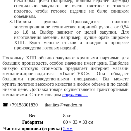
некоторых целей (например, пошива верхней одежды)
специально закупают не очень плотное и толстое
полотно, чтобы готовое изделие не было слишком
объемным.
Ширина рулона. Производится полотно
холстопрошивное техническое шириной рулона от 0,54
до 1,8 м. Выбор зависит от целей закупки. Для
изготовления мебели, например, лучше брать широкое
ХПП. Будет меньше стыков и отходов в процессе
производства готовых изделий.
Поскольку ХПП обычно закупают крупными партиями для
больших производств, особое значение имеет цена. Наиболее
низкую оптовую стоимость предлагает интернет магазин
компании-производителя «ТканиТЕКС». Она обладает
большими производственными площадями. Вы можете
купить полотно высокого качества в любом объеме и по самой
низкой цене. Доставка товара осуществляется транспортными
компаниями. С этим товаром
покупают
…
☎
+79158301830 tkanitex@yandex.ru
Вес
8 кг
Габариты
80 × 33 × 33 см
Частота прошива (строчка)
5 мм