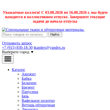
Уважаемые коллеги! С 03.08.2026 по 16.08.2026 г. мы будем
находится в коллективном отпуске. Завершите текущие
задачи до начала отпуска
Найти
Отправить запрос
+7 (915) 830-18-30
tkanitex@yandex.ru
Выберите город
▼
Каталог
Авизент
Байка
Бельтинг
Брезент
Парусина
Бязь
Вафельное полотно
Ветошь обтирочная
Двунитка