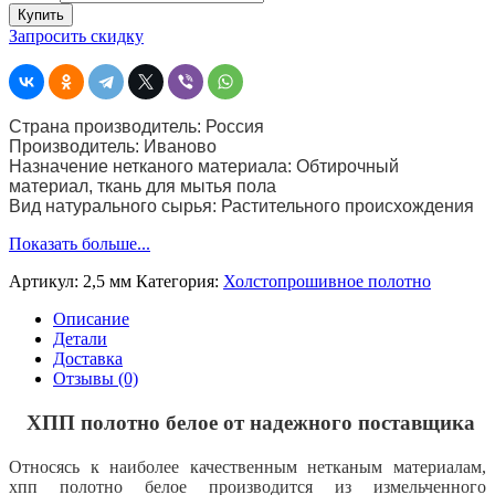
Хпп
Купить
полотно
Запросить скидку
белое
(строчка
2,5
мм)
Страна производитель: Россия
шир.
Производитель: Иваново
80
Назначение нетканого материала: Обтирочный
см.
материал, ткань для мытья пола
пл.
Вид натурального сырья: Растительного происхождения
160
г
Показать больше...
Артикул:
2,5 мм
Категория:
Холстопрошивное полотно
Описание
Детали
Доставка
Отзывы (0)
ХПП полотно белое от надежного поставщика
Относясь к наиболее качественным нетканым материалам,
хпп полотно белое производится из измельченного