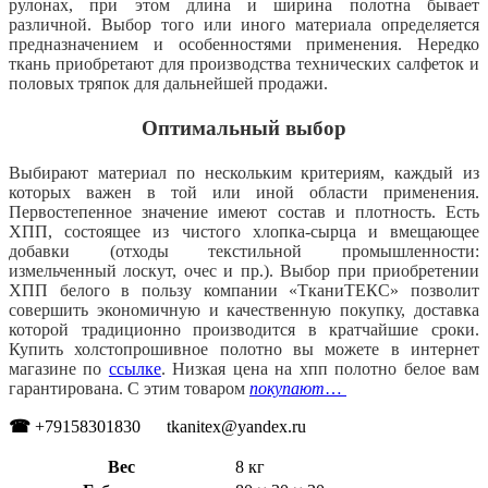
рулонах, при этом длина и ширина полотна бывает
различной. Выбор того или иного материала определяется
предназначением и особенностями применения. Нередко
ткань приобретают для производства технических салфеток и
половых тряпок для дальнейшей продажи.
Оптимальный выбор
Выбирают материал по нескольким критериям, каждый из
которых важен в той или иной области применения.
Первостепенное значение имеют состав и плотность. Есть
ХПП, состоящее из чистого хлопка-сырца и вмещающее
добавки (отходы текстильной промышленности:
измельченный лоскут, очес и пр.). Выбор при приобретении
ХПП белого в пользу компании «ТканиТЕКС» позволит
совершить экономичную и качественную покупку, доставка
которой традиционно производится в кратчайшие сроки.
Купить холстопрошивное полотно вы можете в интернет
магазине по
ссылке
. Низкая цена на хпп полотно белое вам
гарантирована. С этим товаром
покупают
…
☎
+79158301830 tkanitex@yandex.ru
Вес
8 кг