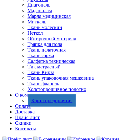
Диагональ
Мадаполам
Марля медицинская
Миткаль
Ткань молескин
Неткол
Обтирочный материал
Тряпка для пола
Ткань палаточная
Ткань саржа
Салфетка техническая
Тик матрасный
Ткань Кирза
Ткань упаковочная мешковина
Ткань фланель
Холстопрошивное полотно
О компании
Карта предприятия
Оплата
Доставка
Прайс-лист
Скидки
Контакты