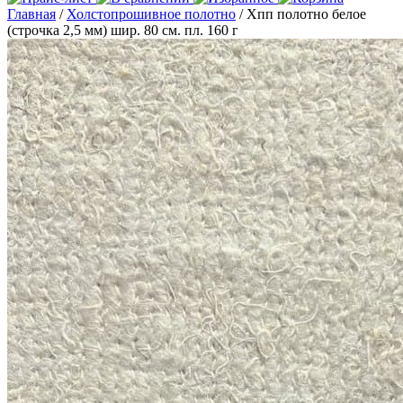
Главная
/
Холстопрошивное полотно
/ Хпп полотно белое
(строчка 2,5 мм) шир. 80 см. пл. 160 г