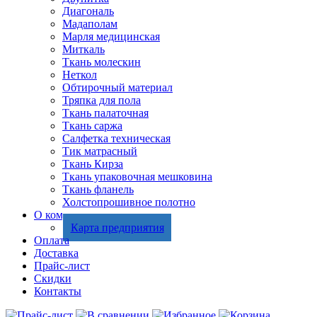
Диагональ
Мадаполам
Марля медицинская
Миткаль
Ткань молескин
Неткол
Обтирочный материал
Тряпка для пола
Ткань палаточная
Ткань саржа
Салфетка техническая
Тик матрасный
Ткань Кирза
Ткань упаковочная мешковина
Ткань фланель
Холстопрошивное полотно
О компании
Карта предприятия
Оплата
Доставка
Прайс-лист
Скидки
Контакты