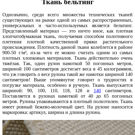
Ткань бельтинг
Однозначно, среди всего множества технических тканей
существующих на рынке одной из самых распространенных,
универсальных и часто-используемых является бельтинг.
Представленный материал — это ничто иное, как плотная
хлопчатобумажная ткань, получаемая способом полотняного
плетения плотной качественной пряжи растительного
происхождения. Плотность данной ткани колеблется в районе
900-50 г/м², из-за чего ее можно считать одним из самых
плотных хлопковых материалов. Ткань действительно очень
тяжёлая. Так, один рулон намоткой 50 погонных метров,
шириной 100 сантиметров достигает веса в 45 килограммов,
что уж говорить о весе рулона такой же намотки шириной 140
сантиметров! Выше упомянутое говорит о трудностях в
погрузке материала, особенно в ручную. Ткань выпускается
шириной: 90, 100, 110, 118, 128 и
140
сантиметров.
Поставляется в рулонах намоткой от 40 до 65 погонных
метров. Рулоны упаковываются в плотный полиэтилен. Ткань
имеет ровный бежево-молочный цвет. На рулоне наносится
маркировка: артикул, ширина и длинна рулона.