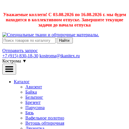
Уважаемые коллеги! С 03.08.2026 по 16.08.2026 г. мы будем
находится в коллективном отпуске. Завершите текущие
задачи до начала отпуска
Найти
Отправить запрос
+7 (915) 830-18-30
kostroma@tkanitex.ru
Кострома
▼
Каталог
Авизент
Байка
Бельтинг
Брезент
Парусина
Бязь
Вафельное полотно
Ветошь обтирочная
Двунитка