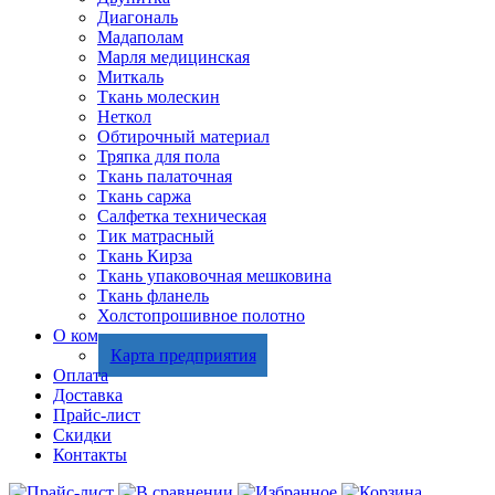
Диагональ
Мадаполам
Марля медицинская
Миткаль
Ткань молескин
Неткол
Обтирочный материал
Тряпка для пола
Ткань палаточная
Ткань саржа
Салфетка техническая
Тик матрасный
Ткань Кирза
Ткань упаковочная мешковина
Ткань фланель
Холстопрошивное полотно
О компании
Карта предприятия
Оплата
Доставка
Прайс-лист
Скидки
Контакты