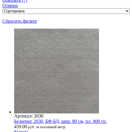
Показать
(
7
)
Отмена
Сбросить фильтр
Артикул: 2030
Бельтинг 2030, БФ-БД, шир. 80 см, пл. 900 гр.
459.00
руб. за погонный метр
Купить