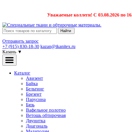
Уважаемые коллеги! С 03.08.2026 по 16
Найти
Отправить запрос
+7 (915) 830-18-30
kazan@tkanitex.ru
Казань
▼
Каталог
Авизент
Байка
Бельтинг
Брезент
Парусина
Бязь
Вафельное полотно
Ветошь обтирочная
Двунитка
Диагональ
Мадаполам