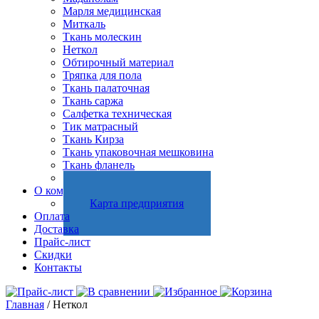
Марля медицинская
Миткаль
Ткань молескин
Неткол
Обтирочный материал
Тряпка для пола
Ткань палаточная
Ткань саржа
Салфетка техническая
Тик матрасный
Ткань Кирза
Ткань упаковочная мешковина
Ткань фланель
Холстопрошивное полотно
О компании
Карта предприятия
Оплата
Доставка
Прайс-лист
Скидки
Контакты
Главная
/ Неткол