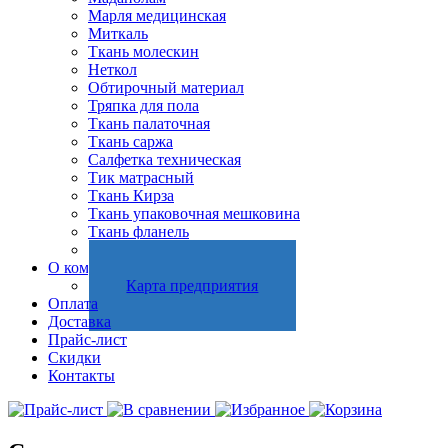
Марля медицинская
Миткаль
Ткань молескин
Неткол
Обтирочный материал
Тряпка для пола
Ткань палаточная
Ткань саржа
Салфетка техническая
Тик матрасный
Ткань Кирза
Ткань упаковочная мешковина
Ткань фланель
Холстопрошивное полотно
О компании
Карта предприятия
Оплата
Доставка
Прайс-лист
Скидки
Контакты