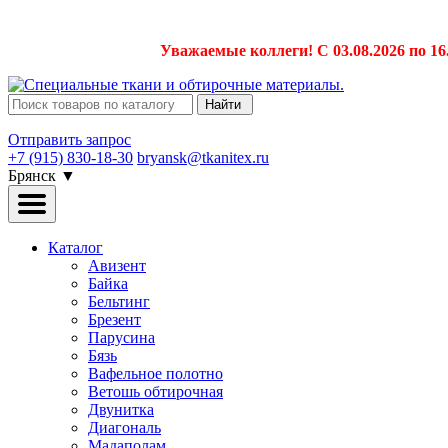
Уважаемые коллеги! С 03.08.2026 по 16
Найти
Отправить запрос
+7 (915) 830-18-30
bryansk@tkanitex.ru
Брянск
▼
Каталог
Авизент
Байка
Бельтинг
Брезент
Парусина
Бязь
Вафельное полотно
Ветошь обтирочная
Двунитка
Диагональ
Мадаполам