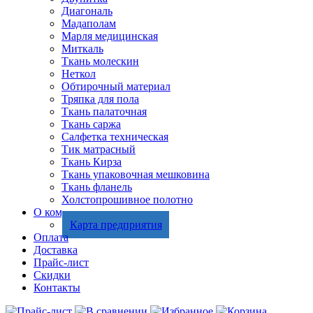
Диагональ
Мадаполам
Марля медицинская
Миткаль
Ткань молескин
Неткол
Обтирочный материал
Тряпка для пола
Ткань палаточная
Ткань саржа
Салфетка техническая
Тик матрасный
Ткань Кирза
Ткань упаковочная мешковина
Ткань фланель
Холстопрошивное полотно
О компании
Карта предприятия
Оплата
Доставка
Прайс-лист
Скидки
Контакты