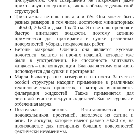
инструментов. Она совершенно не повреждает даже
прихотливую поверхность, так как обладает деликатной
структурой.
Трикотажная ветошь новая или б/у. Она может быть
разных размеров, в том числе, достаточно миниатюрных
– 40х60, 20х30 и даже 15х20 см. Эта ветошь прочная и
быстро впитывает жидкости, поэтому активно
применяется для протирания и сушки различных
поверхностей, уборки, покрасочных работ.
Ветошь махровая. Обычно она является кусками
полотенец, халатов и прочих изделий, которые уже
были в употреблении. Ее способность впитывать
жидкость – вне конкуренции. Благодаря этому она часто
используется для сушки и протирания.
Марля. Бывает разных размеров и плотности. За счет ее
особой структуры находит применение в различных
технологических процессах, в которых выполняется
фильтрация жидкостей. Также применяется для
чистовой очистки некрупных деталей. Бывает суровая и
отбеленная марля.
Постельная ветошь. Изготавливается из
пододеяльников, простыней, наволочек из сатина и
бязи. Те лоскуты, которые имеют размер 70х80 см, на
производстве для потирания больших поверхностей
фактически незаменимы.