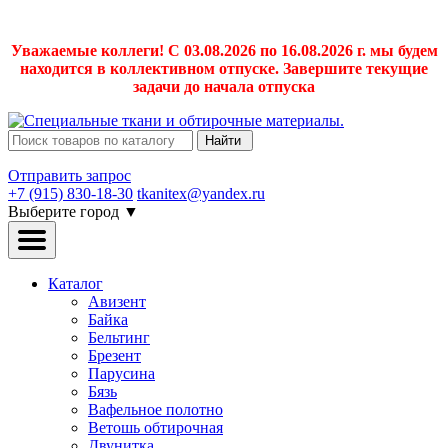
Уважаемые коллеги! С 03.08.2026 по 16.08.2026 г. мы будем
находится в коллективном отпуске. Завершите текущие
задачи до начала отпуска
Найти
Отправить запрос
+7 (915) 830-18-30
tkanitex@yandex.ru
Выберите город
▼
Каталог
Авизент
Байка
Бельтинг
Брезент
Парусина
Бязь
Вафельное полотно
Ветошь обтирочная
Двунитка