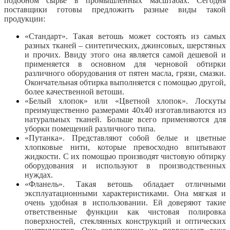
подобном сырье в промышленных масштабах. Сегодня
поставщики готовы предложить разные виды такой
продукции:
«Стандарт». Такая ветошь может состоять из самых
разных тканей – синтетических, джинсовых, шерстяных
и прочих. Ввиду этого она является самой дешевой и
применяется в основном для черновой обтирки
различного оборудования от пятен масла, грязи, смазки.
Окончательная обтирка выполняется с помощью другой,
более качественной ветоши.
«Белый хлопок» или «Цветной хлопок». Лоскуты
преимущественно размерами 40х40 изготавливаются из
натуральных тканей. Больше всего применяются для
уборки помещений различного типа.
«Путанка». Представляют собой белые и цветные
хлопковые нити, которые превосходно впитывают
жидкости. С их помощью производят чистовую обтирку
оборудования и используют в производственных
нуждах.
«Фланель». Такая ветошь обладает отличными
эксплуатационными характеристиками. Она мягкая и
очень удобная в использовании. Ей доверяют такие
ответственные функции как чистовая полировка
поверхностей, стеклянных конструкций и оптических