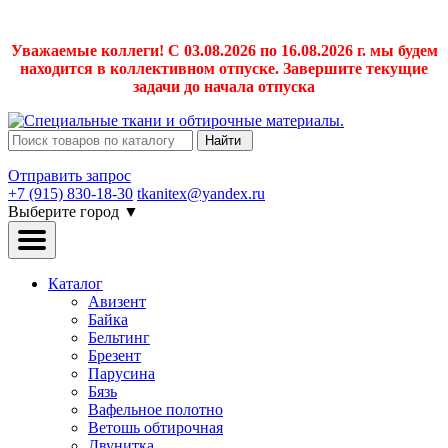
Уважаемые коллеги! С 03.08.2026 по 16.08.2026 г. мы будем
находится в коллективном отпуске. Завершите текущие
задачи до начала отпуска
Найти
Отправить запрос
+7 (915) 830-18-30
tkanitex@yandex.ru
Выберите город
▼
Каталог
Авизент
Байка
Бельтинг
Брезент
Парусина
Бязь
Вафельное полотно
Ветошь обтирочная
Двунитка