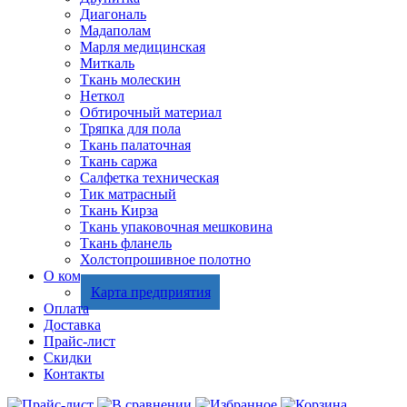
Диагональ
Мадаполам
Марля медицинская
Миткаль
Ткань молескин
Неткол
Обтирочный материал
Тряпка для пола
Ткань палаточная
Ткань саржа
Салфетка техническая
Тик матрасный
Ткань Кирза
Ткань упаковочная мешковина
Ткань фланель
Холстопрошивное полотно
О компании
Карта предприятия
Оплата
Доставка
Прайс-лист
Скидки
Контакты