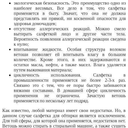
экологическая безопасность. Это преимущество одно из
наиболее весомых. Все дело в том, что салфетка
применяется в быту. Значит, что она не должна
представлять ни прямой, ни косвенной опасности для
здоровья домочадцев;
отсутствие аллергических реакций. Можно смело
вытирать салфеткой лицо и другие части тела.
Вероятность появления аллергической реакции сведена
к нулю;
впитывание жидкости. Особая структура волокон
ветоши позволяет ей впитывать влагу в большом
количестве. Кроме этого, в них задерживаются и
остатки масла, нефти, а также масел. Влага удаляется
путем выжимания материала;
цикличность использования. Салфетка в
промышленности применяется не более 2-3-х раз.
Связано это с тем, что ее поры быстро забиваются
вязкими составами. В домашней сфере цикличность
применения не ограничена. Зачастую ветошь
применяется по нескольку лет подряд.
Как известно, любой материал имеет свои недостатки. Но, в
данном случае салфетка для обтирки является исключением.
Для той сферы, для которой она применяется, недостатков нет.
Ветошь можно стирать в стиральной машине, а также сушить