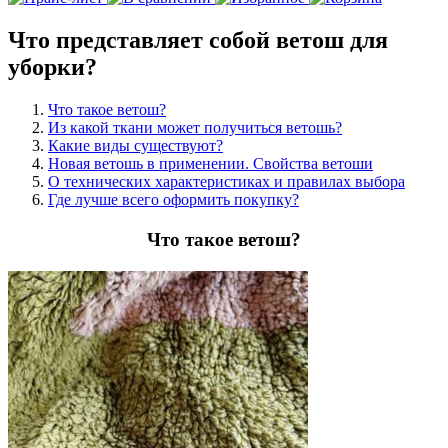
Что представляет собой ветош для
уборки?
Что такое ветош?
Из какой ткани может получиться ветошь?
Какие виды существуют?
Новая ветошь в применении. Свойства ветоши
О технических характеристиках и правилах выбора
Где лучше всего оформить покупку?
Что такое ветош?