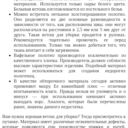
материалов. Используется только сырье белого цвета.
Бельевая ветошь изготавливается из постельного белья.
Можно встретить нетканое холстопрошивное полотно.
Оно разделяется на две основные разновидности в
зависимости от того, как расположены швы. они могут
располагаться на расстоянии в 2,5 мм или 5 мм друг от
друга. Такая ветош для уборки продается в рулонах.
Рекомендуется тщательно промочить ее перед
использованием. Только так можно добиться того, что
ткань впитает в себя загрязнения.
Вафельное полотно производится исключительно из
качественного хлопка. Производитель должен соблюсти
высокие характеристики изделиям. Подобный материал
может использоваться для создания недорогих
полотенец.
В качестве обтирочного материала сегодня активно
применяют махру. Ее важнейший плюс — отличная
впитываемость влаги. Правда нельзя не упомянуть и о
минусе — при использовании начинают активно
выпадать ворс. Аналоги, которые были перечислены
ранее,
лишены данного недостатка.
Вам нужна хорошая ветош для уборки? Тогда присмотритесь к
путанке. Материал имеет различные незначительные дефекты,
которые появляются при производстве пряжки и нитей.