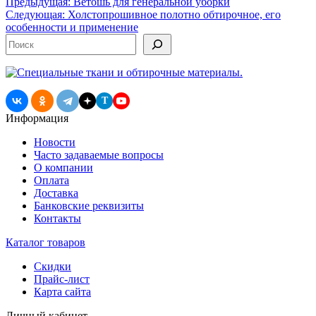
Навигация
Предыдущая:
Ветошь для генеральной уборки
Следующая:
Холстопрошивное полотно обтирочное, его
по
особенности и применение
записям
Поиск
T
Информация
Новости
Часто задаваемые вопросы
О компании
Оплата
Доставка
Банковские реквизиты
Контакты
Каталог товаров
Скидки
Прайс-лист
Карта сайта
Личный кабинет