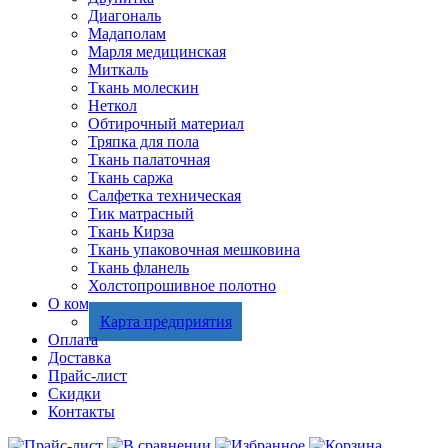
Диагональ
Мадаполам
Марля медицинская
Миткаль
Ткань молескин
Неткол
Обтирочный материал
Тряпка для пола
Ткань палаточная
Ткань саржа
Салфетка техническая
Тик матрасный
Ткань Кирза
Ткань упаковочная мешковина
Ткань фланель
Холстопрошивное полотно
О компании
Карта предприятия
Оплата
Доставка
Прайс-лист
Скидки
Контакты