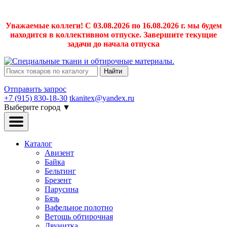
Уважаемые коллеги! С 03.08.2026 по 16.08.2026 г. мы будем
находится в коллективном отпуске. Завершите текущие
задачи до начала отпуска
Найти
Отправить запрос
+7 (915) 830-18-30
tkanitex@yandex.ru
Выберите город
▼
Каталог
Авизент
Байка
Бельтинг
Брезент
Парусина
Бязь
Вафельное полотно
Ветошь обтирочная
Двунитка